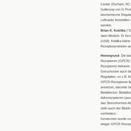
Center (Durham, NC, 
Isolierung von G-Pro
biochemische Regulat
Lefkowitz feststelle
werden.
Brian K. Kobilka
(*19
dann Medizin. Er fors
(USA). Kobilka klärt
Rezeptorproteinen au
Hintergrund
: Die b
Rezeptoren (GPCR)
Rezeptoren bekannt. 
Geruchssinn auch den
Regulation, so z.B. 
GPCR-Rezeptoren liegt
ansetzen, darunter b
Betablocker. Betablo
Adrenozeptoren
(auc
das Stresshormon Adr
sinkt auch der Blutd
verhindern.
Inzwischen wurde vo
einiger GPCR-Rezepto