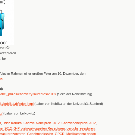
 von G-
 Rezeptoren
, bei
folgt im Rahmen einer großen Feier am 10. Dezember, dem
ls
.
n):
/nobel_prizes/chemistry/laureates/2012/
(Seite der Nobelstiftung)
du/kobilkalab/index.html
(Labor von Kobilka an der Universität Stanford)
g/
(Labor von Lefkowitz)
n
,
Brian Kobilka
,
Chemie-Nobelpreis 2012
,
Chemienobelpreis 2012
,
ger 2012
,
G-Protein-gekoppelten Rezeptoren
,
geruchsrezeptoren
,
macksrezeptoren
,
Geschmackssinn
,
GPCR
,
Medikamente gegen