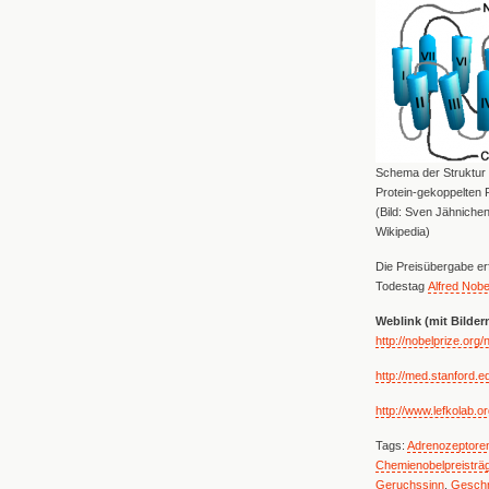
Schema der Struktur
Protein-gekoppelten
(Bild: Sven Jähnichen
Wikipedia)
Die Preisübergabe er
Todestag
Alfred Nobe
Weblink (mit Bilder
http://nobelprize.org
http://med.stanford.e
http://www.lefkolab.or
Tags:
Adrenozeptore
Chemienobelpreisträ
Geruchssinn
,
Gesch