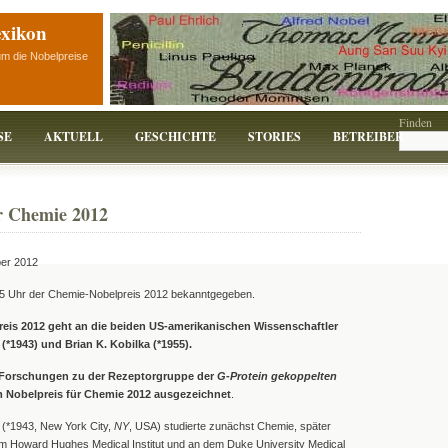
exikon
um die Nobelpreise
Finden
SE
AKTUELL
GESCHICHTE
STORIES
BETREIBER
r Chemie 2012
ber 2012
5 Uhr der Chemie-Nobelpreis 2012 bekanntgegeben.
eis 2012 geht an die beiden US-amerikanischen Wissenschaftler
(*1943) und Brian K. Kobilka (*1955).
e Forschungen zu der Rezeptorgruppe der
G-Protein gekoppelten
 Nobelpreis für Chemie 2012 ausgezeichnet
.
(*1943, New York City,
NY
, USA) studierte zunächst Chemie, später
 am Howard Hughes Medical Institut und an dem Duke University Medical