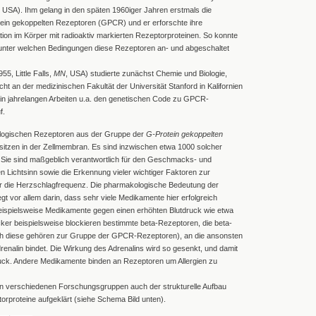
USA). Ihm gelang in den späten 1960iger Jahren erstmals die
tein gekoppelten Rezeptoren (GPCR) und er erforschte ihre
ion im Körper mit radioaktiv markierten Rezeptorproteinen. So konnte
n unter welchen Bedingungen diese Rezeptoren an- und abgeschaltet
55, Little Falls,
MN
, USA) studierte zunächst Chemie und Biologie,
cht an der medizinischen Fakultät der Universität Stanford in Kalifornien
e in jahrelangen Arbeiten u.a. den genetischen Code zu GPCR-
f.
iologischen Rezeptoren aus der Gruppe der
G-Protein gekoppelten
sitzen in der Zellmembran. Es sind inzwischen etwa 1000 solcher
Sie sind maßgeblich verantwortlich für den Geschmacks- und
 Lichtsinn sowie die Erkennung vieler wichtiger Faktoren zur
für die Herzschlagfrequenz. Die pharmakologische Bedeutung der
 vor allem darin, dass sehr viele Medikamente hier erfolgreich
eispielsweise Medikamente gegen einen erhöhten Blutdruck wie etwa
cker beispielsweise blockieren bestimmte beta-Rezeptoren, die beta-
h diese gehören zur Gruppe der GPCR-Rezeptoren), an die ansonsten
enalin bindet. Die Wirkung des Adrenalins wird so gesenkt, und damit
ruck. Andere Medikamente binden an Rezeptoren um Allergien zu
n verschiedenen Forschungsgruppen auch der strukturelle Aufbau
rproteine aufgeklärt (siehe Schema Bild unten).