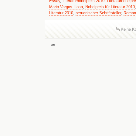
Essay
,
Literaturnobelpreis 2010
,
Literaturnobelpr
Mario Vargas Llosa
,
Nobelpreis für Literatur 2010
Literatur 2010
,
peruanischer Schriftsteller
,
Roman
Keine K