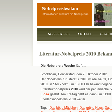
Nobelpreislexikon
Informationen rund um die Nobelpreise
NOBELPREISE
AKTUELL
GESCH
Literatur-Nobelpreis 2010 Bekan
Die Nobelpreis-Woche läuft…
Stockholm, Donnerstag, den 7. Oktober 2010:
Der Nobelpreis für Literatur 2010 wurde
heute, D
2010,
in Stockholm um 13:00 Uhr bekanntgegeb
Literaturnobelpreis 2010
wird der peruanische Sc
Llosa
geehrt. Am Freitag geht es dann um 11:00
Friedensnobelpreis 2010 weiter.
Tags:
Das böse Mädchen
,
Das grüne Haus
,
Das 