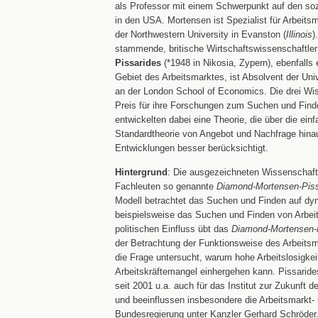
als Professor mit einem Schwerpunkt auf den so
in den USA. Mortensen ist Spezialist für Arbeit
der Northwestern University in Evanston (
Illinois
)
stammende, britische Wirtschaftswissenschaftle
Pissarides
(*1948 in Nikosia, Zypern), ebenfalls 
Gebiet des Arbeitsmarktes, ist Absolvent der Uni
an der London School of Economics. Die drei Wis
Preis für ihre Forschungen zum Suchen und Find
entwickelten dabei eine Theorie, die über die ein
Standardtheorie von Angebot und Nachfrage hin
Entwicklungen besser berücksichtigt.
Hintergrund
: Die ausgezeichneten Wissenschaft
Fachleuten so genannte
Diamond-Mortensen-Piss
Modell betrachtet das Suchen und Finden auf d
beispielsweise das Suchen und Finden von Arbeit
politischen Einfluss übt das
Diamond-Mortensen-P
der Betrachtung der Funktionsweise des Arbeitsm
die Frage untersucht, warum hohe Arbeitslosigkeit
Arbeitskräftemangel einhergehen kann. Pissarid
seit 2001 u.a. auch für das Institut zur Zukunft de
und beeinflussen insbesondere die Arbeitsmarkt- u
Bundesregierung unter Kanzler Gerhard Schröder