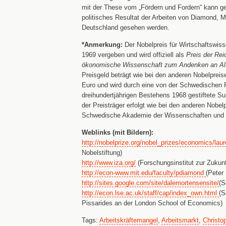
mit der These vom „Fördern und Fordern“ kann g
politisches Resultat der Arbeiten von Diamond, M
Deutschland gesehen werden.
*Anmerkung:
Der Nobelpreis für Wirtschaftswisse
1969 vergeben und wird offiziell als
Preis der Re
ökonomische Wissenschaft zum Andenken an Al
Preisgeld beträgt wie bei den anderen Nobelpreis
Euro und wird durch eine von der Schwedischen R
dreihundertjährigen Bestehens 1968 gestiftete 
der Preisträger erfolgt wie bei den anderen Nobel
Schwedische Akademie der Wissenschaften und fo
Weblinks (mit Bildern):
http://nobelprize.org/nobel_prizes/economics/lau
Nobelstiftung)
http://www.iza.org/
(Forschungsinstitut zur Zukunf
http://econ-www.mit.edu/faculty/pdiamond
(Peter
http://sites.google.com/site/dalemortensensite/
(S
http://econ.lse.ac.uk/staff/cap/index_own.html
(S
Pissarides an der London School of Economics)
Tags:
Arbeitskräftemangel
,
Arbeitsmarkt
,
Christo