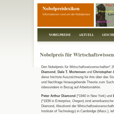
Nobelpreislexikon
Informationen rund um die Nobelpreise
NOBELPREISE
AKTUELL
GESCH
Nobelpreis für Wirtschaftswissen
Den Nobelpreis für Wirtschaftswissenschaften* 2
Diamond
,
Dale T. Mortensen
und
Christopher 
diese höchste Auszeichnung für ihre über das S
und Nachfrage hinausgehende Theorie zum Suche
inbesondere in Bezug auf Arbeitsmärkte.
Peter Arthur Diamond
(*1940 in New York) und
(*1939 in Enterprise,
Oregon
) sind amerikanische
Diamond, Absolvent der Wirtschaftswissenschaf
Institute of Technology) in Cambridge (
Mass.
), l