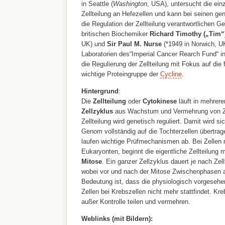
in Seattle (
Washington
, USA), untersucht die ein
Zellteilung an Hefezellen und kann bei seinen ge
die Regulation der Zellteilung verantwortlichen 
britischen Biochemiker
Richard Timothy („Tim“
UK) und
Sir Paul M. Nurse
(*1949 in Norwich, UK
Laboratorien des“Imperial Cancer Rearch Fund“ in
die Regulierung der Zellteilung mit Fokus auf die 
wichtige Proteingruppe der
Cycline
.
Hintergrund
:
Die
Zellteilung
oder
Cytokinese
läuft in mehrere
Zellzyklus
aus Wachstum und Vermehrung von Zel
Zellteilung wird genetisch reguliert. Damit wird si
Genom vollständig auf die Tochterzellen übertragen
laufen wichtige Prüfmechanismen ab. Bei Zellen m
Eukaryonten, beginnt die eigentliche Zellteilung m
Mitose
. Ein ganzer Zellzyklus dauert je nach Ze
wobei vor und nach der Mitose Zwischenphasen a
Bedeutung ist, dass die physiologisch vorgesehe
Zellen bei Krebszellen nicht mehr stattfindet. Kr
außer Kontrolle teilen und vermehren.
Weblinks (mit Bildern):