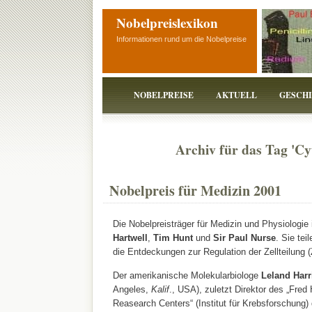
Nobelpreislexikon
Informationen rund um die Nobelpreise
NOBELPREISE
AKTUELL
GESCH
Archiv für das Tag 'Cy
Nobelpreis für Medizin 2001
Die Nobelpreisträger für Medizin und Physiologie
Hartwell
,
Tim Hunt
und
Sir Paul Nurse
. Sie tei
die Entdeckungen zur Regulation der Zellteilung (
Der amerikanische Molekularbiologe
Leland Harr
Angeles,
Kalif
., USA), zuletzt Direktor des „Fre
Reasearch Centers“ (Institut für Krebsforschung)