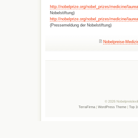
http://nobelprize.org/nobel_prizes/medicine/laure
Nobelstiftung)
http://nobelprize.org/nobel_prizes/medicine/laure
(Pressemeldung der Nobelstiftung)
Nobelpreise-Medizi
© 2026 Nobelpreislexi
TerraFirma
|
WordPress Theme
|
Top 1