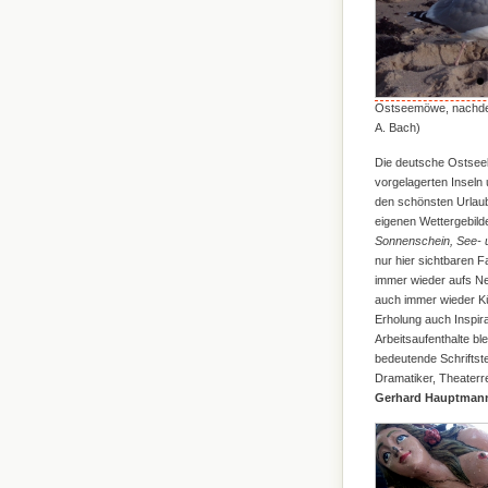
Ostseemöwe, nachden
A. Bach)
Die deutsche Ostseek
vorgelagerten Inseln
den schönsten Urlaub
eigenen Wettergebild
Sonnenschein, See- u
nur hier sichtbaren 
immer wieder aufs Ne
auch immer wieder Kün
Erholung auch Inspira
Arbeitsaufenthalte bl
bedeutende Schriftst
Dramatiker, Theaterr
Gerhard Hauptman