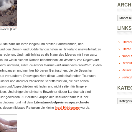
ARCH
Archiv
LINKS
klich (Bild:
Literar
üste zählt mit ihren langen und breiten Sandstränden, den
Literat
 und den Dünen- und Boddenlandschafen im Hinterland unzweifelhaft zu
sregionen. Und natürlich ist es die Natur des Meeres mit ihren ganz
Nobel-S
en, so wie in diesem Roman beschrieben:
im Wechsel von Regen und
Redakt
nd Landwind, stiller, brütender Wärme und lärmenden Gewittern
, in den
Reisez
Farbnuancen und nur hier hörbaren Geräuschen, die die Besucher
ue verzaubern. Deswegen zieht diese Landschaft neben Touristen
verlag 
stler und darunter zahlreiche Schriftsteller an, die hier neben
tion und Abgeschiedenheit finden und nicht selten für längere
KATE
eiben. Und einige einheimische Bewohner dieser Landschaft sind
eller geworden. Zur ersten Gruppe der Besucher zählt z.B. der
Kategorie
evolutionär und mit dem
Literaturnobelpreis ausgezeichnete
n
, dessen liebstes Refugium die kleine
Insel Hiddensee
wurde.