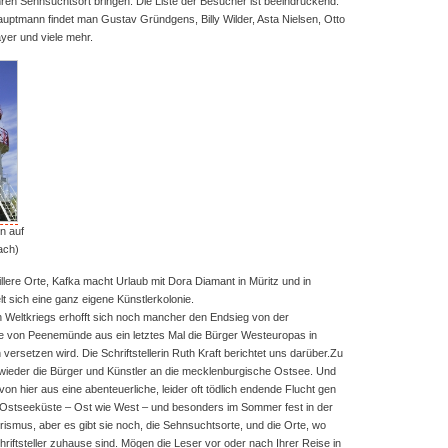
ren Sehnsuchtsort bringen. Die Liste der Besucher ist beeindruckend:
tmann findet man Gustav Gründgens, Billy Wilder, Asta Nielsen, Otto
er und viele mehr.
n auf
ach)
illere Orte, Kafka macht Urlaub mit Dora Diamant in Müritz und in
 sich eine ganz eigene Künstlerkolonie.
Weltkriegs erhofft sich noch mancher den Endsieg von der
e von Peenemünde aus ein letztes Mal die Bürger Westeuropas in
ersetzen wird. Die Schriftstellerin Ruth Kraft berichtet uns darüber.Zu
wieder die Bürger und Künstler an die mecklenburgische Ostsee. Und
n hier aus eine abenteuerliche, leider oft tödlich endende Flucht gen
 Ostseeküste – Ost wie West – und besonders im Sommer fest in der
smus, aber es gibt sie noch, die Sehnsuchtsorte, und die Orte, wo
riftsteller zuhause sind. Mögen die Leser vor oder nach Ihrer Reise in