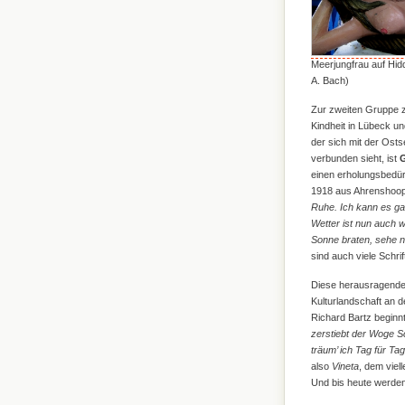
Meerjungfrau auf Hidd
A. Bach)
Zur zweiten Gruppe zä
Kindheit in Lübeck 
der sich mit der Ost
verbunden sieht, ist
G
einen erholungsbedür
1918 aus Ahrenshoo
Ruhe. Ich kann es gar
Wetter ist nun auch w
Sonne braten, sehe n
sind auch viele Schr
Diese herausragenden 
Kulturlandschaft an
Richard Bartz beginnt 
zerstiebt der Woge S
träum’ ich Tag für Ta
also
Vineta
, dem viel
Und bis heute werden 