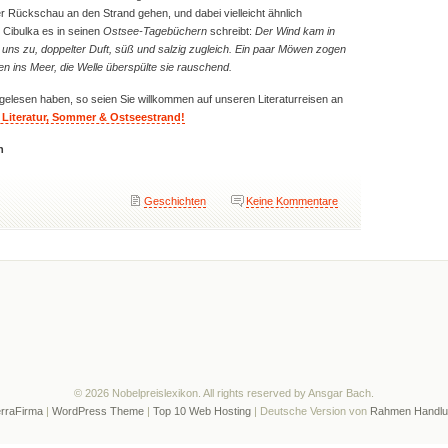
r Rückschau an den Strand gehen, und dabei vielleicht ähnlich
Cibulka es in seinen
Ostsee-Tagebüchern
schreibt:
Der Wind kam in
uns zu, doppelter Duft, süß und salzig zugleich. Ein paar Möwen zogen
ßen ins Meer, die Welle überspülte sie rauschend.
gelesen haben, so seien Sie willkommen auf unseren Literaturreisen an
 Literatur, Sommer & Ostseestrand!
h
Geschichten
Keine Kommentare
© 2026 Nobelpreislexikon. All rights reserved by Ansgar Bach.
rraFirma
|
WordPress Theme
|
Top 10 Web Hosting
| Deutsche Version von
Rahmen Handlu