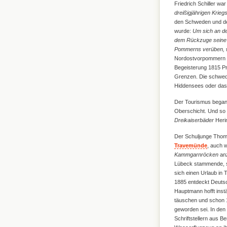
Friedrich Schiller wa
dreißigjährigen Krieg
den Schweden und den
wurde:
Um sich an de
dem Rückzuge seine T
Pommerns verüben, we
Nordostvorpommern ge
Begeisterung 1815 Pr
Grenzen. Die schwedi
Hiddensees oder das
Der Tourismus begann 
Oberschicht. Und so 
Dreikaiserbäder
Herin
Der Schuljunge Thoma
Travemünde
, auch w
Kammgarnröcken
anz
Lübeck stammende, 
sich einen Urlaub in 
1885 entdeckt Deutsch
Hauptmann hofft instä
täuschen und schon 1
geworden sei. In den 
Schriftstellern aus Be