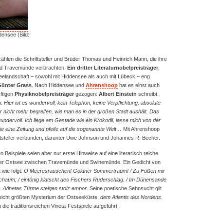
ensee (Bild:
hlen die Schriftsteller und Brüder Thomas und Heinrich Mann, die ihre
und Travemünde verbrachten.
Ein dritter Literaturnobelpreisträger
,
seelandschaft – sowohl mit Hiddensee als auch mit Lübeck – eng
ünter Grass
. Nach Hiddensee und
Ahrenshoop
hat es einst auch
ftigen
Physiknobelpreisträger
gezogen:
Albert Einstein
schreibt
p:
Hier ist es wundervoll, kein Telephon, keine Verpflichtung, absolute
 nicht mehr begreifen, wie man es in der großen Stadt aushält. Das
undervoll. Ich liege am Gestade wie ein Krokodil, lasse mich von der
ie eine Zeitung und pfeife auf die sogenannte Welt…
Mit Ahrenshoop
iftsteller verbunden, darunter Uwe Johnson und Johannes R. Becher.
Beispiele seien aber nur erste Hinweise auf eine literarisch reiche
 der Ostsee zwischen Travemünde und Swinemünde. Ein Gedicht von
wie folgt
: O Meeresrauschen! Goldner Sommertraum! / Zu Füßen mir
chaum; / eintönig klatscht des Fischers Ruderschlag. / Im Dünensande
g. /Vinetas Türme steigen stolz empor
. Seine poetische Sehnsucht gilt
leicht größten Mysterium der Ostseeküste,
dem Atlantis des Nordens
.
die traditionsreichen Vineta-Festspiele aufgeführt.