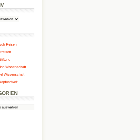
IV
isch Reisen
urreisen
tiftung
ion Wissenschaft
iel Wissenschaft
kopfundwelt
GORIEN
n