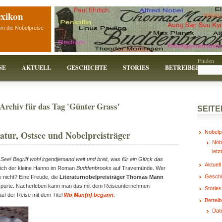
exikon
um die Nobelpreise
Finden
SE
AKTUELL
GESCHICHTE
STORIES
BETREIBER
Archiv für das Tag 'Günter Grass'
SEITE
ratur, Ostsee und Nobelpreisträger
Nobelp
Nobe
letz
ee! Begriff wohl irgendjemand weit und breit, was für ein Glück das
Aktuell
sich der kleine Hanno im Roman
Buddenbrooks
auf Travemünde. Wer
Geschi
e nicht? Eine Freude, die
Literaturnobelpreisträger Thomas Mann
 spürte. Nacherleben kann man das mit dem Reiseunternehmen
Stories
 auf der Reise mit dem Titel
Wo Man(n) begann
.
Betreib
Dat