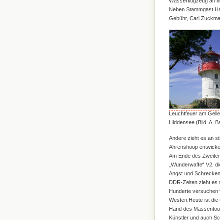
Wasserflugzeug an ih
Neben Stammgast Haup
Gebühr, Carl Zuckmay
Leuchtfeuer am Gelle
Hiddensee (Bild: A. B
Andere zieht es an st
Ahrenshoop entwickelt
Am Ende des Zweiten 
„Wunderwaffe“ V2, di
Angst und Schrecken v
DDR-Zeiten zieht es 
Hunderte versuchen vo
Westen.Heute ist die
Hand des Massentouri
Künstler und auch Sch