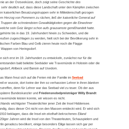
r nie an der Ostseeküste, doch zeigt seine
Geschichte des
s
sehr deutlich auf, dass diese Landschaft unter den Kämpfen zwischen
 kaiserlichen Besatzungstruppen sehr in Mitleidenschaft gezogen
m Herzog von Pommern zu rächen, ließ der kaiserliche General auf
ruppen die schreiendsten Gewalttätigkeiten gegen die Einwohner
lche sein Geiz längst schon aufs grausamste gemißhandelt hatte.
hörte bis in das 19. Jahrhundert hinein zu Schweden, und die
eußen zugeschlagen zu werden, hielt sich bei der Bevölkerung sehr in
schen Farben Blau und Gelb zieren heute noch die Flagge
 Wappen von Heringsdorf.
sich erst im 19. Jahrhundert zu entwickeln, zunächst nur für die
entstanden bald beliebte Seebäder wie Travemünde in Holstein oder die
gsdorf, Ahlbeck und Bansin auf Usedom.
s Mann freut sich auf die Ferien mit der Familie im
Seebad
eil er wusste, dort keine der ihm so verhassten Lehrer in ihren
blanken
utreffen, denn für Lehrer war das Seebad viel zu teuer. Ob der aus
spätere Bundeskanzler und
Friedensnobelpreisträger Willy Brandt
Travemünde leisten konnte, wir wissen es nicht.
lands wichtigster Theaterdichter jener Zeit die Insel Hiddensee.
ndig, dass dieser Ort nicht von den Massen entdeckt wird. Er wird sich
910 beklagen, dass die Insel
ein ekelhaft bekrochenes Eiland
20iger Jahren wird die Insel von den Theaterleuten, Schauspielern und
rlin geradezu bevölkert, einige besonders Eilige lassen sich gar per