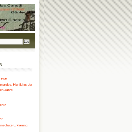
N
reise
lpreise: Highlights der
ten Jahre
chte
er
enschutz-Erklärung