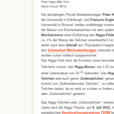
Peter Higgs (Bild: Gert-
Martin Greuel, MFO)
Die diesjährigen Physik-Nobelpreisträger,
Peter 
der Universität in Edinburgh, und
François Engle
Universität in Brüssel, fanden unabhängig vonein
der Masse von Elementarteilchen mit dem späte
Mechanismus
unter Einführung des
Higgs-Feld
ca. 1% der Masse der Teilchen verantwortlich ist.
direkt nach dem
Urknall
auf. Physikalisch begründ
den
Schwachen Wechselwirkungen
zwischen de
wurden schon vielfach ausgezeichnet.
Das Higgs-Feld setzt die Existenz eines besonder
Teilchens voraus, das
Higgs-Boson
, nur 2,25 ma
-22
einer Lebensdauer von 10
Sekunden. Das
Hig
Teilchen
wird auch gerne „
Gottesteilchen
“ genan
kommt von „Gottverdammtes Teilchen“, so sollte
Teilchen lauten, da es wohl so schwer zu finden w
aber „Gottesteilchen“ genannt.
Das Higgs-Teilchen oder „Gottesteilchen“ konnte 
Jahre nach der Higgs-Theorie, am
4. Juli 2012
, 
europäischen
Kernforschungszentrum CERN
b