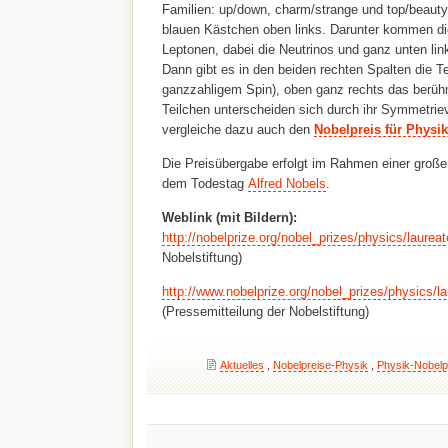
Familien: up/down, charm/strange und top/beauty)
blauen Kästchen oben links. Darunter kommen di
Leptonen, dabei die Neutrinos und ganz unten lin
Dann gibt es in den beiden rechten Spalten die 
ganzzahligem Spin), oben ganz rechts das berüh
Teilchen unterscheiden sich durch ihr Symmetrie
vergleiche dazu auch den
Nobelpreis für Physik
Die Preisübergabe erfolgt im Rahmen einer groß
dem Todestag
Alfred Nobels
.
Weblink (mit Bildern):
http://nobelprize.org/nobel_prizes/physics/laurea
Nobelstiftung)
http://www.nobelprize.org/nobel_prizes/physics/l
(Pressemitteilung der Nobelstiftung)
Aktuelles
,
Nobelpreise-Physik
,
Physik-Nobelp