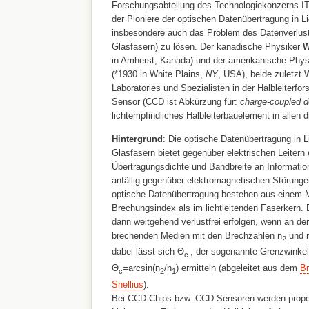
Forschungsabteilung des Technologiekonzerns ITT 
der Pioniere der optischen Datenübertragung in Li
insbesondere auch das Problem des Datenverlustes
Glasfasern) zu lösen. Der kanadische Physiker
W
in Amherst, Kanada) und der amerikanische Phy
(*1930 in White Plains,
NY
, USA), beide zuletzt 
Laboratories und Spezialisten in der Halbleiterf
Sensor (CCD ist Abkürzung für:
c
harge-
c
oupled
d
lichtempfindliches Halbleiterbauelement in allen 
Hintergrund
: Die optische Datenübertragung in Li
Glasfasern bietet gegenüber elektrischen Leitern
Übertragungsdichte und Bandbreite an Informatio
anfällig gegenüber elektromagnetischen Störunge
optische Datenübertragung bestehen aus einem M
Brechungsindex als im lichtleitenden Faserkern. 
dann weitgehend verlustfrei erfolgen, wenn an de
brechenden Medien mit den Brechzahlen n
und 
2
dabei lässt sich Θ
, der sogenannte Grenzwinkel 
c
Θ
=arcsin(n
/n
) ermitteln (abgeleitet aus dem
Br
c
2
1
Snellius
).
Bei CCD-Chips bzw. CCD-Sensoren werden propor