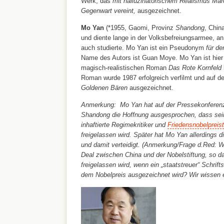
Werk, das
mit halluzinatorischem Realismus Mär
Gegenwart vereint,
ausgezeichnet.
Mo Yan
(*1955, Gaomi, Provinz
Shandong
, Chin
und diente lange in der Volksbefreiungsarmee, a
auch studierte. Mo Yan ist ein Pseudonym
für de
Name des Autors ist Guan Moye. Mo Yan ist hier
magisch-realistischen Roman
Das Rote Kornfeld
Roman wurde 1987 erfolgreich verfilmt und auf de
Goldenen Bären
ausgezeichnet.
Anmerkung: Mo Yan hat auf der Pressekonferenz
Shandong die Hoffnung ausgesprochen, dass sein S
inhaftierte Regimekritiker und
Friedensnobelpreis
freigelassen wird. Später hat Mo Yan allerdings di
und damit verteidigt. (Anmerkung/Frage d.Red: W
Deal zwischen China und der Nobelstiftung, so 
freigelassen wird, wenn ein „staatstreuer“ Schrift
dem Nobelpreis ausgezeichnet wird? Wir wissen e