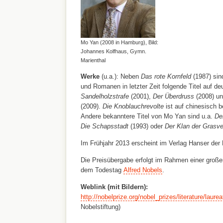
Mo Yan (2008 in Hamburg), Bild:
Johannes Kolfhaus, Gymn.
Marienthal
Werke
(u.a.): Neben
Das rote Kornfeld
(1987) sin
und Romanen in letzter Zeit folgende Titel auf d
Sandelholzstrafe
(2001),
Der Überdruss
(2008) u
(2009).
Die Knoblauchrevolte
ist auf chinesisch b
Andere bekanntere Titel von Mo Yan sind u.a.
Der
Die Schapsstadt
(1993) oder
Der Klan der Grasve
Im Frühjahr 2013 erscheint im Verlag Hanser de
Die Preisübergabe erfolgt im Rahmen einer groß
dem Todestag
Alfred Nobels
.
Weblink (mit Bildern):
http://nobelprize.org/nobel_prizes/literature/laure
Nobelstiftung)