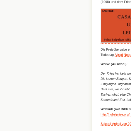
(1998) und dem Frie
Die Preisübergabe er
Todestag
Alfred Nobe
Werke (Auswahl)
:
Der Krieg hat kein we
Die letzten Zeugen. K
Zinkjungen. Afghanis
Seht mal, wie ihr le
Tschernobyl. eine Ch
Secondhand-Zeit. Le
Weblink (mit Bilder
http://nobelprize.org/
Spiegel-Artikel von 2