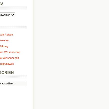
IV
isch Reisen
urreisen
tiftung
ion Wissenschaft
iel Wissenschaft
kopfundwelt
GORIEN
n