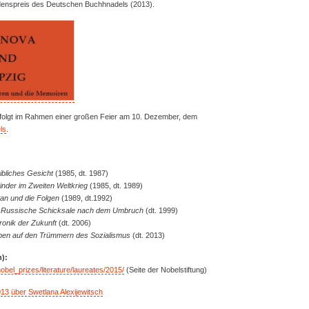
denspreis des Deutschen Buchhnadels (2013).
folgt im Rahmen einer großen Feier am 10. Dezember, dem
ls
.
ibliches Gesicht
(1985, dt. 1987)
inder im Zweiten Weltkrieg
(1985, dt. 1989)
tan und die Folgen
(1989, dt.1992)
bt. Russische Schicksale nach dem Umbruch
(dt. 1999)
ronik der Zukunft
(dt. 2006)
ben auf den Trümmern des Sozialismus
(dt. 2013)
n):
nobel_prizes/literature/laureates/2015/
(Seite der Nobelstiftung)
013 über Swetlana Alexijewitsch