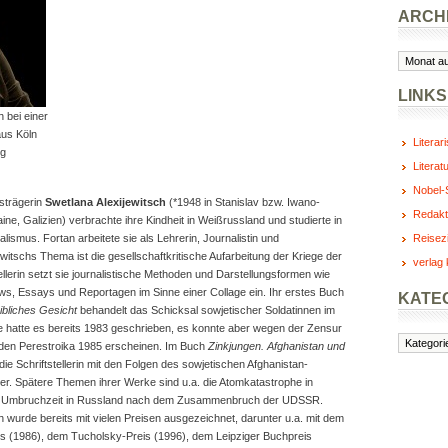
ARCH
Archiv
LINKS
 bei einer
aus Köln
Literar
ig
Literat
Nobel-S
strägerin
Swetlana Alexijewitsch
(*1948 in Stanislav bzw. Iwano-
Redakt
ne, Galizien) verbrachte ihre Kindheit in Weißrussland und studierte in
lismus. Fortan arbeitete sie als Lehrerin, Journalistin und
Reisez
ijewitschs Thema ist die gesellschaftkritische Aufarbeitung der Kriege der
verlag 
llerin setzt sie journalistische Methoden und Darstellungsformen wie
ws, Essays und Reportagen im Sinne einer Collage ein. Ihr erstes Buch
KATE
ibliches Gesicht
behandelt das Schicksal sowjetischer Soldatinnen im
ie hatte es bereits 1983 geschrieben, es konnte aber wegen der Zensur
Kategorie
nden Perestroika 1985 erscheinen. Im Buch
Zinkjungen. Afghanistan und
die Schriftstellerin mit den Folgen des sowjetischen Afghanistan-
r. Spätere Themen ihrer Werke sind u.a. die Atomkatastrophe in
e Umbruchzeit in Russland nach dem Zusammenbruch der UDSSR.
h wurde bereits mit vielen Preisen ausgezeichnet, darunter u.a. mit dem
 (1986), dem Tucholsky-Preis (1996), dem Leipziger Buchpreis