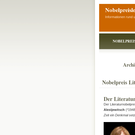
Nobelpreisl
Informationen rund 
NOBELPREI
Archi
Nobelpreis Li
Der Literatu
Der Literaturnobelpre
Alexijewitsch
(*194
Zeit ein Denkmal setz