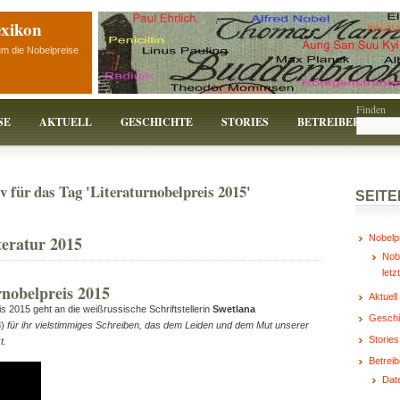
exikon
um die Nobelpreise
Finden
SE
AKTUELL
GESCHICHTE
STORIES
BETREIBER
v für das Tag 'Literaturnobelpreis 2015'
SEITE
teratur 2015
Nobelp
Nobe
letz
rnobelpreis 2015
Aktuell
is 2015 geht an die weißrussische Schriftstellerin
Swetlana
Geschi
8)
für ihr vielstimmiges Schreiben, das dem Leiden und dem Mut unserer
Stories
t.
Betreib
Dat