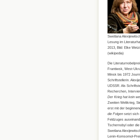
Swetlana Alexijewitsch
Lesung im Literaturh
2013, Bild: Elke Wetz
(wikipedia)
Die Literaturnobelprei
Frantiwsk, West-Ukrai
Minsk bis 1972 Journa
Schriftstellerin. Alex
UDSSR. Als Schriftste
Recherchen, Intervie
Der Krieg hat kein we
Zweiten Weltkrieg, S
erst mit der beginne
die Folgen
setzt sich 
Feldzuges auseinande
Tschernobyl oder di
Swetlana Alexijewitsc
Lenin-Komsomol-Preis