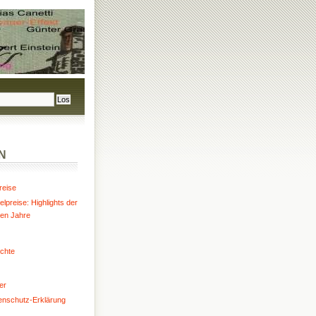
N
reise
lpreise: Highlights der
ten Jahre
chte
er
enschutz-Erklärung