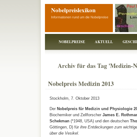
Nobelpreislexikon
Informationen rund um die Nobelpreise
NOBELPREISE
AKTUELL
GESCH
Archiv für das Tag 'Medizin-N
Nobelpreis Medizin 2013
Stockholm, 7. Oktober 2013
Der
Nobelpreis für Medizin und Physiologie 2
Biochemiker und Zellforscher
James E. Rothma
Schekman
(*1948, USA) und den deutschen
Tho
Göttingen, D) für
ihre Entdeckungen zum wichtigen
über die Vesikel
.