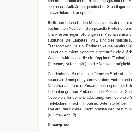
bereits mit zahlreichen Preisen ausgezeichnet. S
liegt in der Aufklärung genetischer Grundlagen be
intrazellulären Transports.
Rothman
erforscht den Mechanismus der intraze
bestimmten Vesikeln, die spezielle Proteine trans
Krankheiten liegen Störungen im Mechanismus d
zugrunde. Bei Diabetes Typ 2 sind dies beispiel
Transport von Insulin. Rothman wurde bereits vie
nun auch mit dem Nobelpreis geehrt für die Aufklä
Wechselwirkungen, die die Kopplung (Fusion) der
(Proteine, Botenstoffe) an die Vesikel ermöglicht.
Der deutsche Biochemiker
Thomas Südhof
unte
neuronale Transportsystem vor dem Hintergrund 
Neurotransmittern im Zusammenhang mit der Erf
Erkrankungen wie Parkinson oder Alzheimer. Sü
Nobelpreis für seine Entdeckung, wie neuronale Si
molekularen Fracht (Proteine, Botenstoffe) bei
steuern, dass diese Fracht präzise den Bestimun
(s. unten Abb. 2).
Hintergrund
: