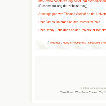
http://www.nobelprize.org/nobel_prizes/medicine/
(Pressemitteilung der Nobelstiftung)
Arbeitsgruppe von Thomas Südhof an der Univers
Über James Rothman an der Universität Yale
Über Randy Schekman an der Universität Berlek
Aktuelles
,
Medizin-Nobelpreise
,
Nobelpreise-Me
© 2026 Nobelpreislexi
TerraFirma
|
WordPress Theme
|
Top 1