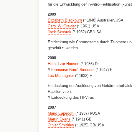
für die Entwicklung der in-vitro-Fertilisation (küns
2009
Elizabeth Blackburn
(* 1948) Australien/USA
Carol W. Greider
(* 1961) USA
Jack Szostak
(* 1952) GB/USA
Entdeckung wie Chromosome durch Telomere un
geschützt werden
2008
Harald zur Hausen
(* 1936) D;
//
Françoise Barré-Sinoussi
(* 1947) F
Luc Montagnier
(* 1932) F
Entdeckung der Auslösung von Gebärmutterhals
Papillomviren;
// Entdeckung des HI-Virus
2007
Mario Capecchi
(* 1937) I/USA
Martin Evans
(* 1941) GB
Oliver Smithies
(* 1925) GB/USA