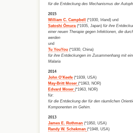
für die Entdeckung des Mechanismus der Autop
2015
William C. Campbell
(*1930, Irland) und
Satoshi
Ōmura
(*1935, Japan)
für ihre Entdec
einer neuen Therapie gegen Infektionen, die dur
werden
und
Tu YouYou
(*1930, China)
für ihre Entdeckungen im Zusammenhang mit ein
Malaria
2014
John O’Keefe
(*1939, USA)
May-Britt Moser
(*1963, NOR)
Edvard Moser
(*1963, NOR)
für:
für die Entdeckung der für den räumlichen Orient
Komponenten im Gehirn.
2013
James E. Rothman
(*1950, USA)
Randy W. Schekman
(*1948, USA)