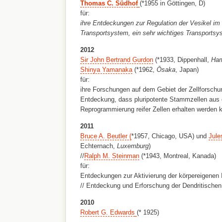
Thomas C. Südhof
(*1955 in Göttingen, D)
für:
ihre Entdeckungen zur Regulation der Vesikel im i
Transportsystem, ein sehr wichtiges Transportsy
2012
Sir John Bertrand Gurdon
(*1933, Dippenhall,
Ham
Shinya Yamanaka
(*1962,
Ōs
aka
, Japan)
für:
ihre Forschungen auf dem Gebiet der Zellforschun
Entdeckung, dass pluripotente Stammzellen aus 
Reprogrammierung reifer Zellen erhalten werden 
2011
Bruce A. Beutler (
*1957, Chicago, USA) und
Jule
Echternach,
Luxemburg
)
//
Ralph M. Steinman
(*1943, Montreal, Kanada)
für:
Entdeckungen zur Aktivierung der körpereigene
// Entdeckung und Erforschung der Dendritische
2010
Robert G. Edwards
(* 1925)