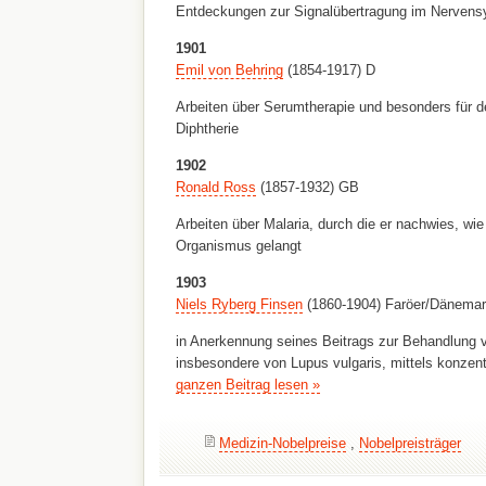
Entdeckungen zur Signalübertragung im Nerven
1901
Emil von Behring
(1854-1917) D
Arbeiten über Serumtherapie und besonders für
Diphtherie
1902
Ronald Ross
(1857-1932) GB
Arbeiten über Malaria, durch die er nachwies, wie
Organismus gelangt
1903
Niels Ryberg Finsen
(1860-1904) Faröer/Dänemar
in Anerkennung seines Beitrags zur Behandlung 
insbesondere von Lupus vulgaris, mittels konzentr
ganzen Beitrag lesen »
Medizin-Nobelpreise
,
Nobelpreisträger