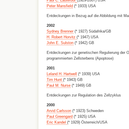
Paul C. Lauterbur
(1929-2007) USA
Peter Mansfield
(* 1933) USA
Entdeckungen in Bezug auf die Abbildung mit M
2002
Sydney Brenner
(* 1927) Südafrika/GB
H. Robert Horvitz
(* 1947) USA
John E. Sulston
(* 1942) GB
Entdeckungen zur genetischen Regulierung der 
programmierten Zellsterbens (Apoptose)
2001
Leland H. Hartwell
(* 1939) USA
Tim Hunt
(* 1943) GB
Paul M. Nurse
(* 1949) GB
Entdeckungen zur Regulation des Zellzyklus
2000
Arvid Carlsson
(* 1923) Schweden
Paul Greengard
(* 1925) USA
Eric Kandel
(* 1929) Österreich/USA