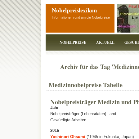
Nobelpreislexikon
Informationen rund um die Nobelpreise
NOBELPREISE
AKTUELL
GESCH
Archiv für das Tag 'Medizinno
Medizinnobelpreise Tabelle
Nobelpreisträger Medizin und Ph
Jahr
Nobelpreisträger (Lebensdaten) Land
Gewürdigte Arbeiten
2016
Yoshinori Ohsumi
(*1945 in Fukuaka, Japan)