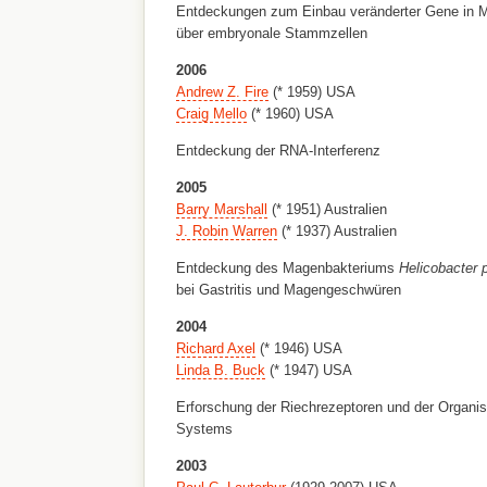
Entdeckungen zum Einbau veränderter Gene in 
über embryonale Stammzellen
2006
Andrew Z. Fire
(* 1959) USA
Craig Mello
(* 1960) USA
Entdeckung der RNA-Interferenz
2005
Barry Marshall
(* 1951) Australien
J. Robin Warren
(* 1937) Australien
Entdeckung des Magenbakteriums
Helicobacter p
bei Gastritis und Magengeschwüren
2004
Richard Axel
(* 1946) USA
Linda B. Buck
(* 1947) USA
Erforschung der Riechrezeptoren und der Organis
Systems
2003