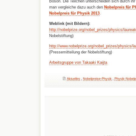
Boson. Die Teilchen unterscheiden sich durch ihr
man vergleiche dazu auch den
Nobelpreis für P
Nobelpreis für Physik 2013
.
Weblink (mit Bildern):
http://nobelprize.org/nobel_prizes/physics/laurea
Nobelstiftung)
http://www.nobelprize.org/nobel_prizes/physics/l
(Pressemitteilung der Nobelstiftung)
Arbeitsgruppe von Takaaki Kaijta
Aktuelles
,
Nobelpreise-Physik
,
Physik-Nobelp