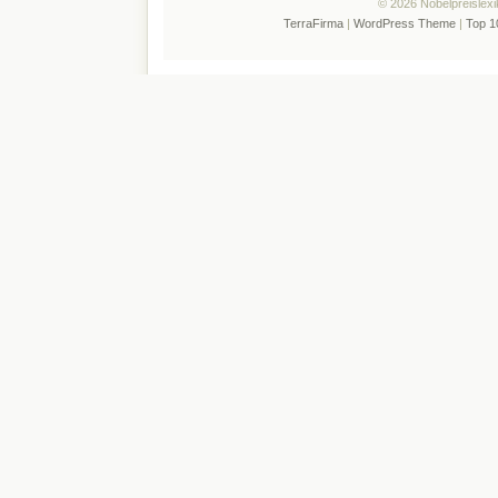
© 2026 Nobelpreislexi
TerraFirma
|
WordPress Theme
|
Top 1