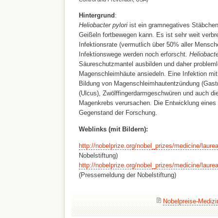
Hintergrund
:
Heliobacter pylori
ist ein gramnegatives Stäbchen
Geißeln fortbewegen kann. Es ist sehr weit verbr
Infektionsrate (vermutlich über 50% aller Mensch
Infektionswege werden noch erforscht.
Heliobacte
Säureschutzmantel ausbilden und daher problemlo
Magenschleimhäute ansiedeln. Eine Infektion mi
Bildung von Magenschleimhautentzündung (Gastr
(Ulcus), Zwölffingerdarmgeschwüren und auch di
Magenkrebs verursachen. Die Entwicklung eines g
Gegenstand der Forschung.
Weblinks (mit Bildern):
http://nobelprize.org/nobel_prizes/medicine/laure
Nobelstiftung)
http://nobelprize.org/nobel_prizes/medicine/laure
(Pressemeldung der Nobelstiftung)
Nobelpreise-Medizi