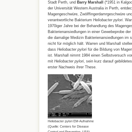
Stadt Perth, und
Barry Marshall
(*1951 in Kalgoo
der Universität Western Australia in Perth, entde
Magengeschwüre, Zwölffingerdamrgeschwüre un
verantwortliche Bakterium
Heliobacter pylori
. War
1970iger Jahre bei der Behandlung des Magenge
Bakterienansiedlungen in einer Gewebeprobe de
die damalige Medizin Bakterienansiedlungen im 
nicht für möglich hält. Warren und Marshall stell
dass
Heliobacter pylori
für die Bildung von Magen
ist. Marshall nimmt 1984 einen Selbstversuch vor 
mit
Heliobacter pylori
, sein kurz darauf gebildete
erster Nachweis ihrer These.
Heliobacter pylori EM-Aufnahme
(Quelle: Centers for Disease
Control and Prevention, USA)