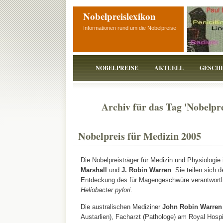
Nobelpreislexikon
Informationen rund um die Nobelpreise
NOBELPREISE
AKTUELL
GESCH
Archiv für das Tag 'Nobelpre
Nobelpreis für Medizin 2005
Die Nobelpreisträger für Medizin und Physiologie
Marshall
und
J. Robin Warren
. Sie teilen sich d
Entdeckung des für Magengeschwüre verantwortl
Heliobacter pylori
.
Die australischen Mediziner
John Robin Warre
Austarlien), Facharzt (Pathologe) am Royal Hospit