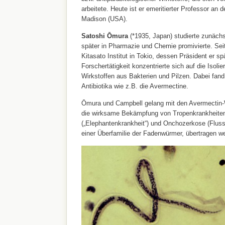
arbeitete. Heute ist er emeritierter Professor an d
Madison (USA).
Satoshi
Ōmura
(*1935, Japan) studierte zunächs
später in Pharmazie und Chemie promivierte. Seit
Kitasato Institut in Tokio, dessen Präsident er s
Forschertätigkeit konzentrierte sich auf die Isol
Wirkstoffen aus Bakterien und Pilzen. Dabei fand
Antibiotika wie z.B. die Avermectine.
Ōmura und Campbell
gelang mit den Avermectin-
die wirksame Bekämpfung von Tropenkrankheiten
(„Elephantenkrankheit“) und Onchozerkose (Flussbl
einer Überfamilie der Fadenwürmer, übertragen w