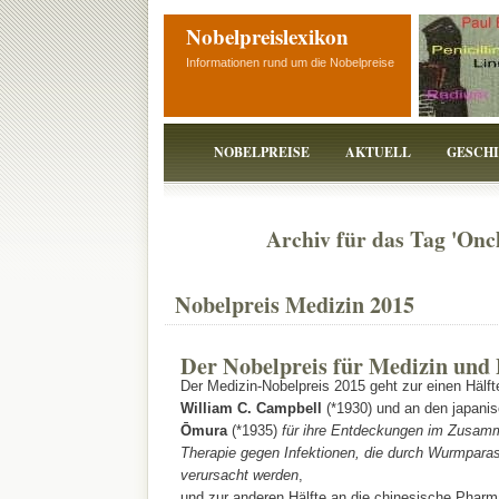
Nobelpreislexikon
Informationen rund um die Nobelpreise
NOBELPREISE
AKTUELL
GESCH
Archiv für das Tag 'Onc
Nobelpreis Medizin 2015
Der
Nobelpreis für Medizin und 
Der Medizin-Nobelpreis 2015 geht zur einen Hälft
William C. Campbell
(*1930) und an den japani
Ōmura
(*1935)
für ihre Entdeckungen im Zusamm
Therapie gegen Infektionen, die durch Wurmpara
verursacht werden
,
und zur anderen Hälfte an die chinesische Pharm