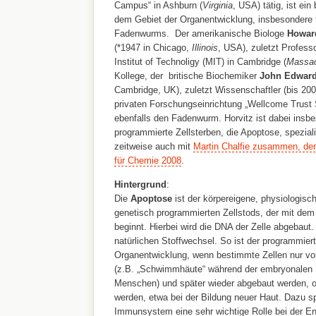
Campus“ in Ashburn (
Virginia
, USA) tätig, ist ein
dem Gebiet der Organentwicklung, insbesondere
Fadenwurms. Der amerikanische Biologe
Howard
(*1947 in Chicago,
Illinois
, USA), zuletzt Profes
Institut of Technoligy (MIT) in Cambridge (
Massac
Kollege, der britische Biochemiker
John Edward
Cambridge, UK), zuletzt Wissenschaftler (bis 200
privaten Forschungseinrichtung „Wellcome Trust S
ebenfalls den Fadenwurm. Horvitz ist dabei insb
programmierte Zellsterben, die Apoptose, spezialis
zeitweise auch mit
Martin Chalfie zusammen, dem
für Chemie 2008
.
Hintergrund
:
Die
Apoptose
ist der körpereigene, physiologis
genetisch programmierten Zellstods, der mit dem
beginnt. Hierbei wird die DNA der Zelle abgebaut
natürlichen Stoffwechsel. So ist der programmierte
Organentwicklung, wenn bestimmte Zellen nur vo
(z.B. „Schwimmhäute“ während der embryonalen 
Menschen) und später wieder abgebaut werden, o
werden, etwa bei der Bildung neuer Haut. Dazu sp
Immunsystem eine sehr wichtige Rolle bei der Ent