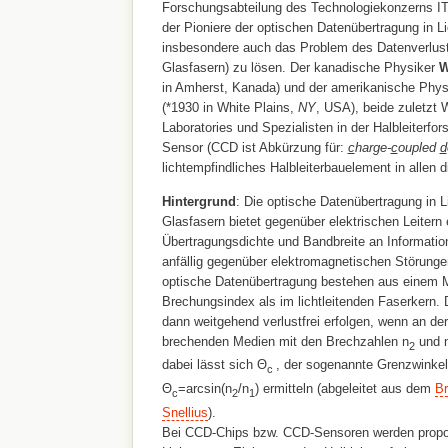
Forschungsabteilung des Technologiekonzerns ITT 
der Pioniere der optischen Datenübertragung in Li
insbesondere auch das Problem des Datenverlustes
Glasfasern) zu lösen. Der kanadische Physiker
W
in Amherst, Kanada) und der amerikanische Phy
(*1930 in White Plains,
NY
, USA), beide zuletzt 
Laboratories und Spezialisten in der Halbleiterf
Sensor (CCD ist Abkürzung für:
c
harge-
c
oupled
d
lichtempfindliches Halbleiterbauelement in allen 
Hintergrund
: Die optische Datenübertragung in Li
Glasfasern bietet gegenüber elektrischen Leitern
Übertragungsdichte und Bandbreite an Informatio
anfällig gegenüber elektromagnetischen Störunge
optische Datenübertragung bestehen aus einem M
Brechungsindex als im lichtleitenden Faserkern. 
dann weitgehend verlustfrei erfolgen, wenn an de
brechenden Medien mit den Brechzahlen n
und 
2
dabei lässt sich Θ
, der sogenannte Grenzwinkel 
c
Θ
=arcsin(n
/n
) ermitteln (abgeleitet aus dem
Br
c
2
1
Snellius
).
Bei CCD-Chips bzw. CCD-Sensoren werden propor