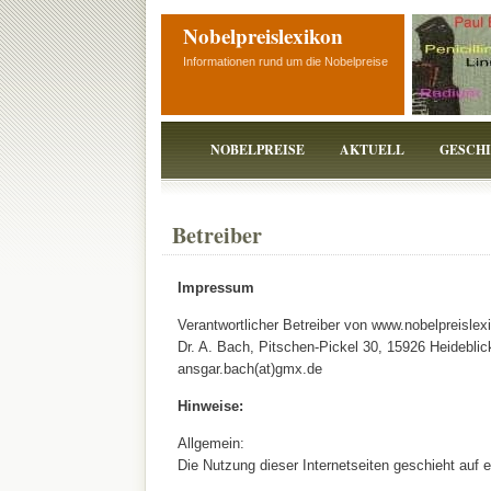
Nobelpreislexikon
Informationen rund um die Nobelpreise
NOBELPREISE
AKTUELL
GESCH
Betreiber
Impressum
Verantwortlicher Betreiber von www.nobelpreislex
Dr. A. Bach, Pitschen-Pickel 30, 15926 Heideblic
ansgar.bach(at)gmx.de
Hinweise:
Allgemein:
Die Nutzung dieser Internetseiten geschieht auf 