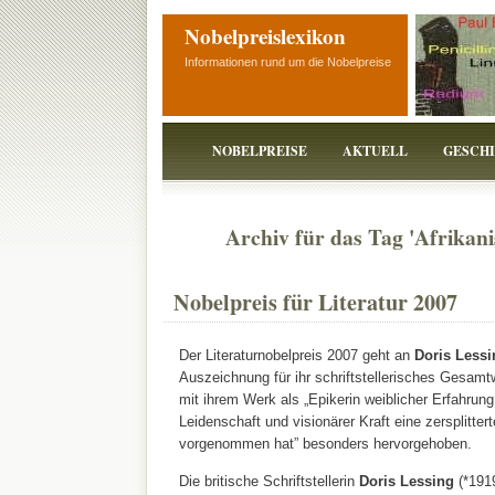
Nobelpreislexikon
Informationen rund um die Nobelpreise
NOBELPREISE
AKTUELL
GESCH
Archiv für das Tag 'Afrikani
Nobelpreis für Literatur 2007
Der Literaturnobelpreis 2007 geht an
Doris Lessi
Auszeichnung für ihr schriftstellerisches Gesamtw
mit ihrem Werk als „Epikerin weiblicher Erfahrung
Leidenschaft und visionärer Kraft eine zersplittert
vorgenommen hat” besonders hervorgehoben.
Die britische Schriftstellerin
Doris Lessing
(*191