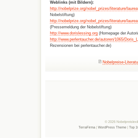
Weblinks (mit Bildern):
http://nobelprize.org/nobel_prizes/literature/laure
Nobelstiftung)
http://nobelprize.org/nobel_prizes/literature/laur
(Pressemeldung der Nobelstiftung)
http://www.dorislessing.org
(Homepage der Autorin
http://www.perlentaucher.de/autoren/1065/Doris_
Rezensionen bei perlentaucher.de)
Nobelpreise-Literatu
© 2026 Nobelpreislexi
TerraFirma
|
WordPress Theme
|
Top 1