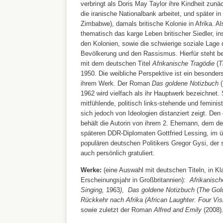
verbringt als Doris May Taylor ihre Kindheit zunäc
die iranische Nationalbank arbeitet, und später i
Zimbabwe), damals britische Kolonie in Afrika. Al
thematisch das karge Leben britischer Siedler, i
den Kolonien, sowie die schwierige soziale Lage
Bevölkerung und den Rassismus. Hierfür steht bei
mit dem deutschen Titel
Afrikanische Tragödie
(
T
1950. Die weibliche Perspektive ist ein besonder
ihrem Werk. Der Roman
Das goldene Notizbuch
(
1962 wird vielfach als ihr Hauptwerk bezeichnet. Si
mitfühlende, politisch links-stehende und feministi
sich jedoch von Ideologien distanziert zeigt. D
behält die Autorin von ihrem 2. Ehemann, dem 
späteren DDR-Diplomaten Gottfried Lessing, im ü
populären deutschen Politikers Gregor Gysi, der 
auch persönlich gratuliert.
Werke:
(eine Auswahl mit deutschen Titeln, in Kl
Erscheinungsjahr in Großbritannien):
Afrikanisch
Singing
,
1963
)
,
Das goldene Notizbuch
(
The Gol
Rückkehr nach Afrika (
African Laughter. Four Vi
sowie zuletzt der Roman
Alfred and Emily
(2008)