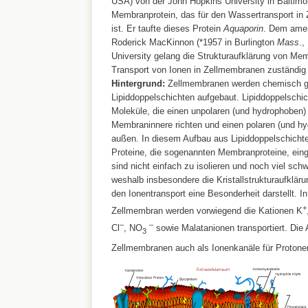
USA) von der John Hopkins University in Baltimo
Membranprotein, das für den Wassertransport in
ist. Er taufte dieses Protein
Aquaporin
. Dem amer
Roderick MacKinnon (*1957 in Burlington
Mass
.,
University gelang die Strukturaufklärung von Mem
Transport von Ionen in Zellmembranen zuständig 
Hintergrund:
Zellmembranen werden chemisch 
Lipiddoppelschichten aufgebaut. Lipiddoppelschic
Moleküle, die einen unpolaren (und hydrophoben
Membraninnere richten und einen polaren (und hy
außen. In diesem Aufbau aus Lipiddoppelschichten
Proteine, die sogenannten Membranproteine, ein
sind nicht einfach zu isolieren und noch viel schwe
weshalb insbesondere die Kristallstrukturaufklär
den Ionentransport eine Besonderheit darstellt. I
+
Zellmembran werden vorwiegend die Kationen K
–
–
Cl
, NO
sowie Malatanionen transportiert. Die 
3
Zellmembranen auch als Ionenkanäle für Protone