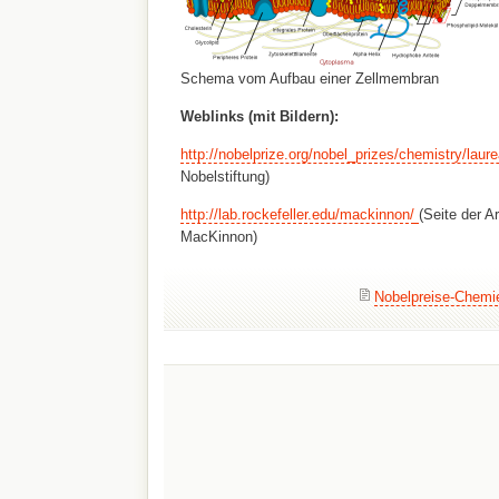
Schema vom Aufbau einer Zellmembran
Weblinks (mit Bildern):
http://nobelprize.org/nobel_prizes/chemistry/laur
Nobelstiftung)
http://lab.rockefeller.edu/mackinnon/
(Seite der A
MacKinnon)
Nobelpreise-Chemi