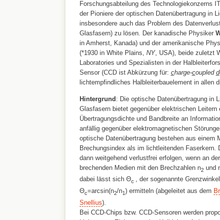
Forschungsabteilung des Technologiekonzerns ITT 
der Pioniere der optischen Datenübertragung in Li
insbesondere auch das Problem des Datenverlustes
Glasfasern) zu lösen. Der kanadische Physiker
W
in Amherst, Kanada) und der amerikanische Phy
(*1930 in White Plains,
NY
, USA), beide zuletzt 
Laboratories und Spezialisten in der Halbleiterf
Sensor (CCD ist Abkürzung für:
c
harge-
c
oupled
d
lichtempfindliches Halbleiterbauelement in allen 
Hintergrund
: Die optische Datenübertragung in Li
Glasfasern bietet gegenüber elektrischen Leitern
Übertragungsdichte und Bandbreite an Informatio
anfällig gegenüber elektromagnetischen Störunge
optische Datenübertragung bestehen aus einem M
Brechungsindex als im lichtleitenden Faserkern. 
dann weitgehend verlustfrei erfolgen, wenn an de
brechenden Medien mit den Brechzahlen n
und 
2
dabei lässt sich Θ
, der sogenannte Grenzwinkel 
c
Θ
=arcsin(n
/n
) ermitteln (abgeleitet aus dem
Br
c
2
1
Snellius
).
Bei CCD-Chips bzw. CCD-Sensoren werden propor