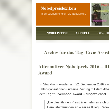
Nobelpreislexikon
Informationen rund um die Nobelpreise
NOBELPREISE
AKTUELL
GESCH
Archiv für das Tag 'Civic Assi
Alternativer Nobelpreis 2016 – R
Award
In Stockholm wurden am 22. September 2016 zwei
Hilfsorgansationen und eine Zeitung mit dem
Alte
dem
Right Livelihood Award
– ausgezeichnet.
„Die diesjährigen Preisträger nehmen sich 
Herausforderungen an – sei es Krieg, Rede- 