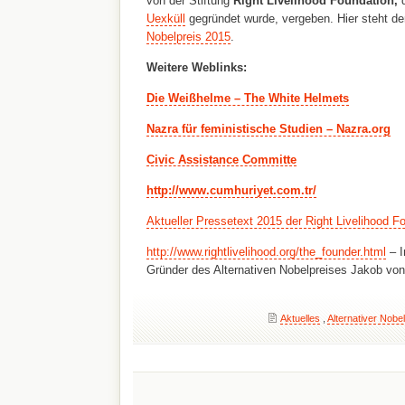
von der Stiftung
Right Livelihood Foundation,
Uexküll
gegründet
wurde, vergeben. Hier steht de
Nobelpreis 2015
.
Weitere Weblinks:
Die Weißhelme – The White Helmets
Nazra für feministische Studien – Nazra.org
Civic Assistance Committe
http://www.cumhuriyet.com.tr/
Aktueller Pressetext 2015 der Right Livelihood F
http://www.rightlivelihood.org/the_founder.html
– I
Gründer des Alternativen Nobelpreises Jakob von
Aktuelles
,
Alternativer Nobel