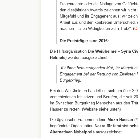
Frauenrechte oder die Notlage von Geflücht
den diesjährigen Awards zeichnen wir nicht n
Mitgefühl und ihr Engagenent aus; wir zeich
Arbeit aus und den konkreten Unterschied, d
machen – allen Widrigkeiten zum Trotz“. (
Ol
Die Preisträger sind 2016:
Die Hilfsorganisation
Die Weißhelme – Syria Civ
Helmets
) werden
ausgezeichnet
„
für ihren herausragenden Mut, ihr Mitgefüh
Engagement bei der Rettung von Zivilisten 
Bürgerkrieg
„.
Bei den Weißhelmen handelt es sich um über 3.00
verschiedenen Initiativen und Berufen, die seit 2
im Syrischen Bürgerkrieg Menschen aus den Trüm
Häuser zu retten. (Website siehe unten)
Die
ägyptische Frauenrechtlerin
Mozn Hassan
(*
begründete Organisation
Nazra für feministisch
Alternativen Nobelpreis
ausgezeichnet