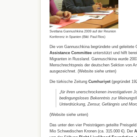
Svetlana Gannushkina 2009 auf der Reunion
Konferenz in Spanien (Bild: Paul Rios)
Die von Gannuschkina begründete und geleitete 
Assistance Committee
unterstützt und hilft ber
Migranten in Russland. Gannuschkina wurde 200
Menschrechtspreis der deutschen Sektion von Am
ausgezeichnet. (Website siehe unten)
Die türkische Zeitung
Cumhuriyet
(gegründet 192
„
für ihren unerschrockenen investigativen J
bedingungsloses Bekenntnis zur Meinungsfre
Unterdrückung, Zensur, Gefängnis und Mor
(Website siehe unten)
Das unter den vier Preisträgern geteilte Preisgel
Mio Schwedischen Kronen (ca. 315.000 €). Der
A