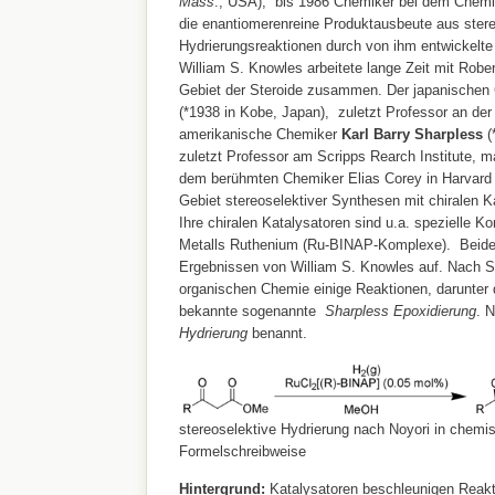
Mass
., USA), bis 1986 Chemiker bei dem Chem
die enantiomerenreine Produktausbeute aus stere
Hydrierungsreaktionen durch von ihm entwickelte 
William S. Knowles arbeitete lange Zeit mit Rob
Gebiet der Steroide zusammen. Der japanische
(*1938 in Kobe, Japan), zuletzt Professor an der
amerikanische Chemiker
Karl Barry Sharpless
(
zuletzt Professor am Scripps Rearch Institute, m
dem berühmten Chemiker Elias Corey in Harvard 
Gebiet stereoselektiver Synthesen mit chiralen Ka
Ihre chiralen Katalysatoren sind u.a. spezielle 
Metalls Ruthenium (Ru-BINAP-Komplexe). Beide
Ergebnissen von William S. Knowles auf. Nach Sh
organischen Chemie einige Reaktionen, darunter 
bekannte sogenannte
Sharpless Epoxidierung
. N
Hydrierung
benannt.
stereoselektive Hydrierung nach Noyori in chemi
Formelschreibweise
Hintergrund:
Katalysatoren beschleunigen Reakti