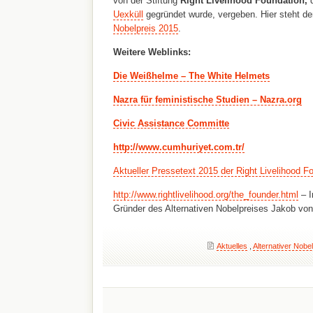
von der Stiftung
Right Livelihood Foundation,
Uexküll
gegründet
wurde, vergeben. Hier steht de
Nobelpreis 2015
.
Weitere Weblinks:
Die Weißhelme – The White Helmets
Nazra für feministische Studien – Nazra.org
Civic Assistance Committe
http://www.cumhuriyet.com.tr/
Aktueller Pressetext 2015 der Right Livelihood F
http://www.rightlivelihood.org/the_founder.html
– I
Gründer des Alternativen Nobelpreises Jakob von
Aktuelles
,
Alternativer Nobel