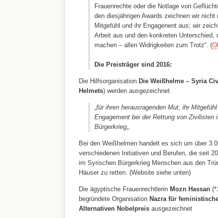
Frauenrechte oder die Notlage von Geflücht
den diesjährigen Awards zeichnen wir nicht n
Mitgefühl und ihr Engagenent aus; wir zeich
Arbeit aus und den konkreten Unterschied, d
machen – allen Widrigkeiten zum Trotz“. (
Ol
Die Preisträger sind 2016:
Die Hilfsorganisation
Die Weißhelme – Syria Civ
Helmets
) werden
ausgezeichnet
„
für ihren herausragenden Mut, ihr Mitgefüh
Engagement bei der Rettung von Zivilisten 
Bürgerkrieg
„.
Bei den Weißhelmen handelt es sich um über 3.00
verschiedenen Initiativen und Berufen, die seit 2
im Syrischen Bürgerkrieg Menschen aus den Trüm
Häuser zu retten. (Website siehe unten)
Die
ägyptische Frauenrechtlerin
Mozn Hassan
(*
begründete Organisation
Nazra für feministisch
Alternativen Nobelpreis
ausgezeichnet