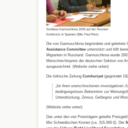
Svetlana Gannushkina 2009 auf der Reunion
Konferenz in Spanien (Bild: Paul Rios)
Die von Gannuschkina begründete und geleitete 
Assistance Committee
unterstützt und hilft ber
Migranten in Russland. Gannuschkina wurde 200
Menschrechtspreis der deutschen Sektion von Am
ausgezeichnet. (Website siehe unten)
Die türkische Zeitung
Cumhuriyet
(gegründet 192
„
für ihren unerschrockenen investigativen J
bedingungsloses Bekenntnis zur Meinungsfre
Unterdrückung, Zensur, Gefängnis und Mor
(Website siehe unten)
Das unter den vier Preisträgern geteilte Preisgel
Mio Schwedischen Kronen (ca. 315.000 €). Der
A