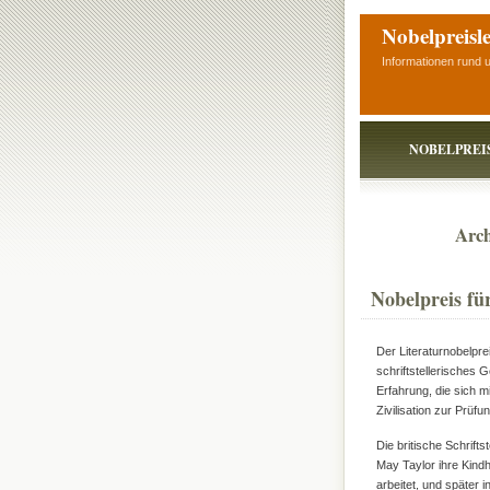
Nobelpreisl
Informationen rund 
NOBELPREI
Arch
Nobelpreis fü
Der Literaturnobelpr
schriftstellerisches 
Erfahrung, die sich mi
Zivilisation zur Prü
Die britische Schriftst
May Taylor ihre Kindh
arbeitet, und später 