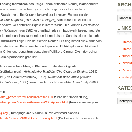
 Lessing thematisch das karge Leben britischer Siedler, insbesondere
ARCH
onien, sowie die schwierige soziale Lage der einheimischen
Rassismus. Hierfür steht beispielhaft ihr erster Roman mit dem
Archiv
anische Tragödie
(
The Grass Is Singing
) von 1950. Die weibliche
besonders wesentlicher Aspekt in ihrem Werk. Der Roman
Das goldene
LINKS
en Notebook
) von 1962 wird vielfach als ihr Hauptwerk bezeichnet. Sie
ende, politisch links-stehende und feministische Schriftstellerin, die sich
 distanziert zeigt. Den deutschen Namen Lessing behält die Autorin von
Literar
em deutschen Kommunisten und späteren DDR-Diplomaten Gottfried
Literat
in Onkel des populären deutschen Politikers Gregor Gysi, der seiner
Nobel-S
auch persönlich gratuliert.
Redakt
 mit deutschen Titeln, in Klammern: Titel des Orginals,
Reisez
Großbritannien):
Afrikanische Tragödie
(
The Grass Is Singing
,
1963
)
,
ch
(
The Golden Notebook
,
1962),
Rückkehr nach Afrika (
African
verlag 
s to Zimbabwe
,
1998)
sowie zuletzt der Roman
Alfred and Emily
(2008)
.
KATE
rn):
nobel_prizes/literature/laureates/2007/
(Seite der Nobelstiftung)
Kategorie
nobel_prizes/literature/laureates/2007/press.html
(Pressemeldung der
ng.org
(Homepage der Autorin u.a. mit Werkverzeichnis)
cher.de/autoren/1065/Doris_Lessing.html
(Portrait und Rezensionen bei