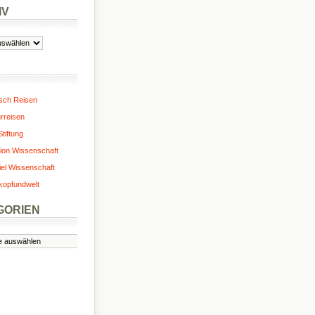
IV
isch Reisen
urreisen
tiftung
ion Wissenschaft
iel Wissenschaft
kopfundwelt
GORIEN
n