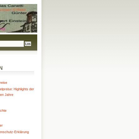
N
reise
lpreise: Highlights der
ten Jahre
chte
er
enschutz-Erklärung