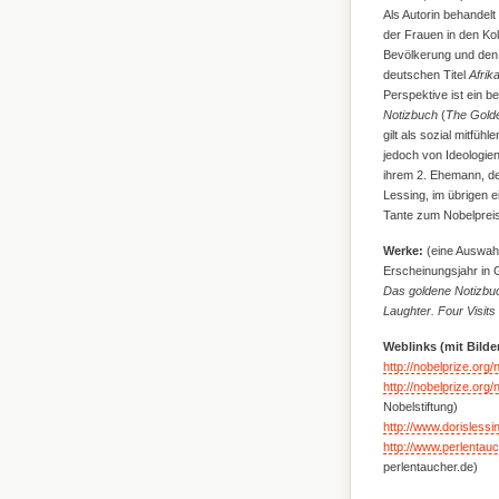
Als Autorin behandelt
der Frauen in den Kol
Bevölkerung und den 
deutschen Titel
Afrik
Perspektive ist ein 
Notizbuch
(
The Gold
gilt als sozial mitfühl
jedoch von Ideologien
ihrem 2. Ehemann, d
Lessing, im übrigen e
Tante zum Nobelpreis 
Werke:
(eine Auswahl
Erscheinungsjahr in 
Das goldene Notizbu
Laughter. Four Visit
Weblinks (mit Bilde
http://nobelprize.org/
http://nobelprize.org/
Nobelstiftung)
http://www.dorislessi
http://www.perlentau
perlentaucher.de)