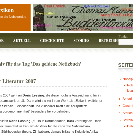
exikon
um die Nobelpreise
Finden
SE
AKTUELL
GESCHICHTE
STORIES
BETREIBER
iv für das Tag 'Das goldene Notizbuch'
SEITE
r Literatur 2007
Nobelp
Nobe
letz
eis 2007 geht an
Doris Lessing
, die diese höchste Auszeichnung für ihr
Aktuell
Gesamtwerk erhält. Darin wird sie mit ihrem Werk als „Epikerin weiblicher
Geschi
t Skepsis, Leidenschaft und visionärer Kraft eine zersplitterte
fung vorgenommen hat” besonders hervorgehoben.
Stories
Betreib
ellerin
Doris Lessing
(*1919 in Kermanschah, Iran) verbringt als Doris
eit zunächst im Iran, wo ihr Vater für die iranische Nationalbank
Dat
in Südrhodesien (heute: Zimbabwe), damals britische Kolonie in Afrika.