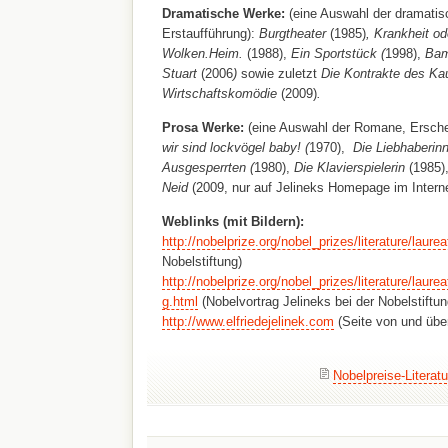
Dramatische Werke:
(eine Auswahl der dramati
Erstaufführung):
Burgtheater
(1985)
,
Krankheit o
Wolken.Heim.
(1988),
Ein Sportstück (
1998),
Bam
Stuart
(2006
)
sowie zuletzt
Die Kontrakte des Ka
Wirtschaftskomödie
(2009)
.
Prosa Werke:
(eine Auswahl der Romane, Ersche
wir sind lockvögel baby!
(
1970),
Die Liebhaberin
Ausgesperrten
(
1980),
Die Klavierspielerin
(1985)
Neid
(2009, nur auf Jelineks Homepage im Interne
Weblinks (mit Bildern):
http://nobelprize.org/nobel_prizes/literature/laure
Nobelstiftung)
http://nobelprize.org/nobel_prizes/literature/laurea
g.html
(Nobelvortrag Jelineks bei der Nobelstiftun
http://www.elfriedejelinek.com
(Seite von und über
Nobelpreise-Literatu