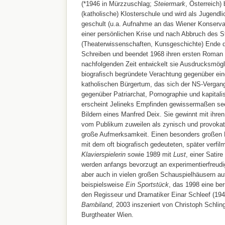
(*1946 in Mürzzuschlag;
Steiermark
, Österreich) 
(katholische) Klosterschule und wird als Jugendli
geschult (u.a. Aufnahme an das Wiener Konservat
einer persönlichen Krise und nach Abbruch des 
(Theaterwissenschaften, Kunsgeschichte) Ende d
Schreiben und beendet 1968 ihren ersten Roman
nachfolgenden Zeit entwickelt sie Ausdrucksmögli
biografisch begründete Verachtung gegenüber ein
katholischen Bürgertum, das sich der NS-Vergangen
gegenüber Patriarchat, Pornographie und kapital
erscheint Jelineks Empfinden gewissermaßen se
Bildern eines Manfred Deix. Sie gewinnt mit ihre
vom Publikum zuweilen als zynisch und provokati
große Aufmerksamkeit. Einen besonders großen Er
mit dem oft biografisch gedeuteten, später verf
Klavierspielerin
sowie 1989 mit
Lust
, einer Satire
werden anfangs bevorzugt an experimentierfreudi
aber auch in vielen großen Schauspielhäusern auf
beispielsweise
Ein Sportstück
, das 1998 eine be
den Regisseur und Dramatiker Einar Schleef (1944
Bambiland
, 2003 inszeniert von Christoph Schlin
Burgtheater Wien.