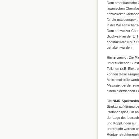
Dem amerikanische 
japanischen Chemik
entwickelten Methode
für die massenspektr
in der Wissenschaft
Dem schweizer Che
Biophysik an der ETH
spektakuläre NMR-Str
gehalten wurden.
Hintergrund:
Die
Ma
untersuchende Subst
Teilchen (z.B. Elektr
können diese Fragmen
Makromoleküle werden
Methode
, bei der ei
einem elektrischen Fel
Die
NMR-Spekrosko
Strukturaufklärung b
Protonenspins) im an
der Lage des betrach
und Kopplungen auf. 
untersucht werden und
Röntgenstrukturanal