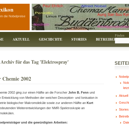
exikon
um die Nobelpreise
Finden
SE
AKTUELL
GESCHICHTE
STORIES
BETREIBER
Archiv für das Tag 'Elektrospray'
SEITE
r Chemie 2002
Nobelp
Nobe
letz
hemie 2002 ging zur einen Hälfte an die Forscher
John B. Fenn
und
Aktuell
e Entwicklung von Methoden der weichen Desorption- und Ionisation in
Geschi
rie biologischer Makromoleküle sowie zur anderen Hälfte an
Kurt
bedeutenden Weiterentwicklungen der NMR-Spektroskopie an
Stories
molekülen.
Betreib
elpreisträger und die gewürdigten Arbeiten:
Dat