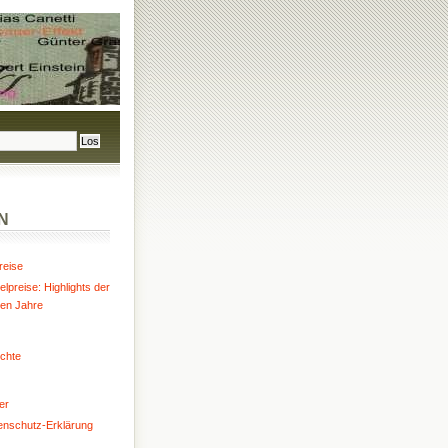
N
reise
lpreise: Highlights der
ten Jahre
chte
er
enschutz-Erklärung