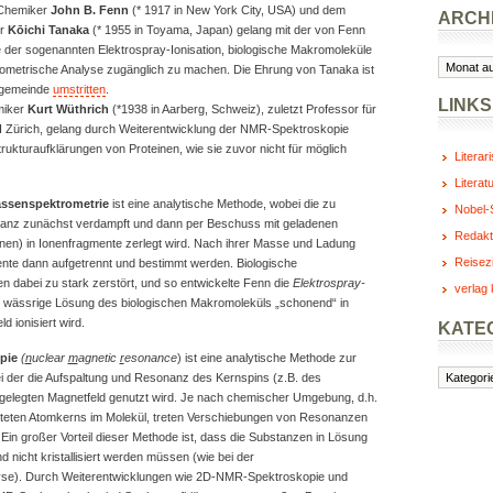
Chemiker
John B. Fenn
(* 1917 in New York City, USA) und dem
ARCH
er
Kōichi Tanaka
(* 1955 in Toyama, Japan) gelang mit der von Fenn
 der sogenannten Elektrospray-Ionisation, biologische Makromoleküle
Archiv
ometrische Analyse zugänglich zu machen. Die Ehrung von Tanaka ist
sgemeinde
umstritten
.
LINKS
miker
Kurt Wüthrich
(*1938 in Aarberg, Schweiz), zuletzt Professor für
 Zürich, gelang durch Weiterentwicklung der NMR-Spektroskopie
ukturaufklärungen von Proteinen, wie sie zuvor nicht für möglich
Literar
Literat
ssenspektrometrie
ist eine analytische Methode, wobei die zu
Nobel-S
anz zunächst verdampft und dann per Beschuss mit geladenen
Redakt
onen) in Ionenfragmente zerlegt wird. Nach ihrer Masse und Ladung
Reisez
te dann aufgetrennt und bestimmt werden. Biologische
 dabei zu stark zerstört, und so entwickelte Fenn die
Elektrospray-
verlag 
ne wässrige Lösung des biologischen Makromoleküls „schonend“ in
d ionisiert wird.
KATE
pie
(
n
uclear
m
agnetic
r
esonance
) ist eine analytische Methode zur
Kategorie
ei der die Aufspaltung und Resonanz des Kernspins (z.B. des
gelegten Magnetfeld genutzt wird. Je nach chemischer Umgebung, d.h.
teten Atomkerns im Molekül, treten Verschiebungen von Resonanzen
Ein großer Vorteil dieser Methode ist, dass die Substanzen in Lösung
 nicht kristallisiert werden müssen (wie bei der
yse). Durch Weiterentwicklungen wie 2D-NMR-Spektroskopie und