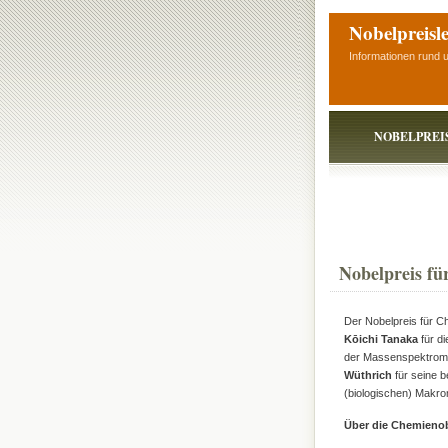
Nobelpreisl
Informationen rund 
NOBELPREI
Nobelpreis fü
Der Nobelpreis für C
Kōichi Tanaka
für di
der Massenspektromet
Wüthrich
für seine 
(biologischen) Makro
Über die Chemienob