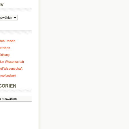
IV
isch Reisen
urreisen
tiftung
ion Wissenschaft
iel Wissenschaft
kopfundwelt
GORIEN
n