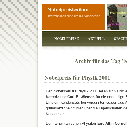
Nobelpreislexikon
Informationen rund um die Nobelpreise
NOBELPREISE
AKTUELL
GESCH
Archiv für das Tag '
Nobelpreis für Physik 2001
Den Nobelpreis für Physik 2001 teilen sich
Eric 
Ketterle
und
Carl E. Wieman
für die erstmalige
Einstein-Kondensats bei verdünnten Gasen aus A
grundsätzliche Studien über die Eigenschaften d
Kondensats.
Dem amerikanischen Physiker
Eric Allin Cornel