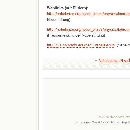
Weblinks (mit Bildern):
http://nobelprize.org/nobel_prizes/physics/laurea
Nobelstiftung)
http://nobelprize.org/nobel_prizes/physics/laurea
(Pressemeldung der Nobelstiftung)
http://jila.colorado.edu/bec/CornellGroup/
(Seite d
Nobelpreise-Physi
© 2026 Nobelpreislexi
TerraFirma
|
WordPress Theme
|
Top 1