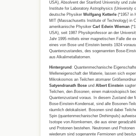
USA), Absolvent der Stanford University und zule
Institute for Laboratory Astrophysics (University
deutsche Physiker
Wolfgang Ketterle
(*1957 in 
MIT (Massachusetts Institute of Technology) in
amerikanische Physiker
Carl Edwin Wieman
(*1
USA), seit 1987 Physikprofessor an der Universit
Jahr 1995 mittels einer magnetischen Falle die e
eines von Bose und Einstein bereits 1924 vora
Quantenzustandes, des sogenannten Bose-Einst
aus Alkalimetallatomen.
Hintergrund
: Quantenmechanische Eigenschafte
Welleneigenschaft der Materie, lassen sich experi
Mikrokosmos an Teilchen atomarer Größenordnun
Satyendranath Bose
und
Albert Einstein
sagten
Teilchen, den
Bosonen
, einen makroskopisch be
Quantenzustand voraus. In diesem Zustand der 
Bose-Einstein-Kondensat, sind alle Bosonen-Teil
räumlich delokalisiert. Bosonen sind dabei Teilch
Spin (quantenmechanischer Drehimpuls) aufweisen
Isotope von Atomkernen, die aus einer geradza
und Protonen bestehen. Neutronen und Protonen 
wiederum sind sogenannte
Fermionen
und besitze