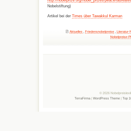
http://nobelprize.org/nobel_prizes/peace/laureate
Nobelstiftung)
Artikel bei der
Times über Tawakkul Karman
Aktuelles
,
Friedensnobelpreise
,
Literatur-
Nobelpreise-P
© 2026 Nobelpreislexi
TerraFirma
|
WordPress Theme
|
Top 1