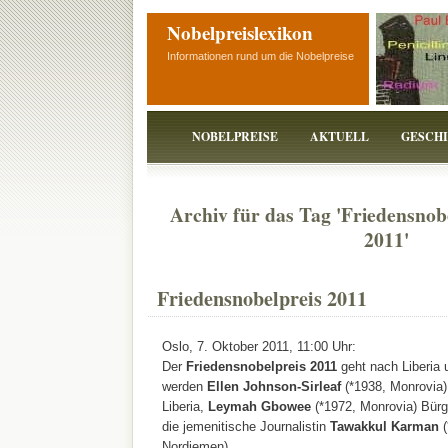
Nobelpreislexikon
Informationen rund um die Nobelpreise
NOBELPREISE
AKTUELL
GESCH
Archiv für das Tag 'Friedensnob
2011'
Friedensnobelpreis 2011
Oslo, 7. Oktober 2011, 11:00 Uhr:
Der
Friedensnobelpreis 2011
geht nach Liberia
werden
Ellen Johnson-Sirleaf
(*1938, Monrovia)
Liberia,
Leymah Gbowee
(*1972, Monrovia) Bürge
die jemenitische Journalistin
Tawakkul Karman
(
Nordjemen).