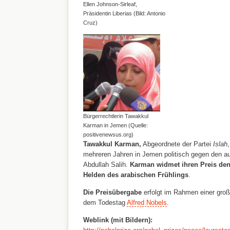
Ellen Johnson-Sirleaf,
Präsidentin Liberias (Bild: Antonio
Cruz)
Bürgerrechtlerin Tawakkul
Karman in Jemen (Quelle:
positivenewsus.org)
Tawakkul Karman,
Abgeordnete der Partei
Islah
,
mehreren Jahren in Jemen politisch gegen den aut
Abdullah Salih.
Karman
widmet ihren Preis den
Helden des
arabischen Frühlings
.
Die Preisübergabe
erfolgt im Rahmen einer gro
dem Todestag
Alfred Nobels
.
Weblink (mit Bildern):