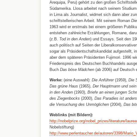
Arequipa, Peru) gehört zu den großen Schriftstell
Südamerika. Llosa arbeitet nach seinem Studium 
in Lima als Journalist, widmet sich dann aber z
schriftstellerischen Arbeit. Mit seinem Roman
Die
1963 wird er erstmals bei einem größeren Publik
entstehen zahlreiche Erzählungen, Romane, daru
(z.B.
Tod in den Anden
) und Essays. Seit den 198
auch politisch auf Seiten der Liberalkonservative
sogar als Präsidentschaftskandidat aufgestellt, in
aber dem späteren Präsidenten Fujimori. 1996 wi
Friedenspreis des Deutschen Buchhandels ausgeze
Buch
Das böse Mädchen
(ab 2006) auf Deutsch 
Werke:
(eine Auswahl):
Die Anführer
(1959),
Die 
Das grüne Haus
(1965),
Der Hauptmann und sein 
in den Anden
(1993),
Briefe an einen jungen Schrif
des Ziegenbocks
(2000),
Das Paradies ist ander
die Versuchung des Unmöglichen
(2004),
Das bö
Weblinks (mit Bildern):
http://nobelprize.org/nobel_prizes/literature/laure
Nobelstiftung)
http://www.perlentaucher.de/autoren/3398/Mario_