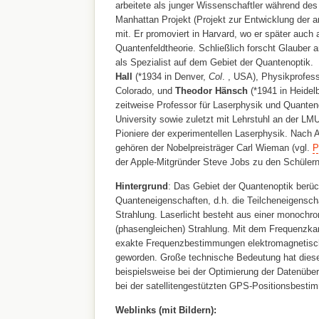
arbeitete als junger Wissenschaftler während des
Manhattan Projekt (Projekt zur Entwicklung der
mit. Er promoviert in Harvard, wo er später auch a
Quantenfeldtheorie. Schließlich forscht Glauber a
als Spezialist auf dem Gebiet der Quantenoptik.
Hall
(*1934 in Denver,
Col
. , USA), Physikprofess
Colorado, und
Theodor Hänsch
(*1941 in Heidel
zeitweise Professor für Laserphysik und Quanten
University sowie zuletzt mit Lehrstuhl an der LM
Pioniere der experimentellen Laserphysik. Nach 
gehören der Nobelpreisträger Carl Wieman (vgl.
P
der Apple-Mitgründer Steve Jobs zu den Schüler
Hintergrund
: Das Gebiet der Quantenoptik berüc
Quanteneigenschaften, d.h. die Teilcheneigensch
Strahlung. Laserlicht besteht aus einer monochr
(phasengleichen) Strahlung. Mit dem Frequenzk
exakte Frequenzbestimmungen elektromagnetisch
geworden. Große technische Bedeutung hat die
beispielsweise bei der Optimierung der Datenübert
bei der satellitengestützten GPS-Positionsbesti
Weblinks (mit Bildern):