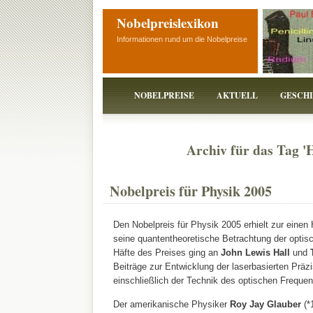
Nobelpreislexikon
Informationen rund um die Nobelpreise
NOBELPREISE
AKTUELL
GESCH
Archiv für das Tag '
Nobelpreis für Physik 2005
Den Nobelpreis für Physik 2005 erhielt zur einen 
seine quantentheoretische Betrachtung der optis
Häfte des Preises ging an
John Lewis Hall
und
Beiträge zur Entwicklung der laserbasierten Präz
einschließlich der Technik des optischen Frequ
Der amerikanische Physiker
Roy Jay Glauber
(*