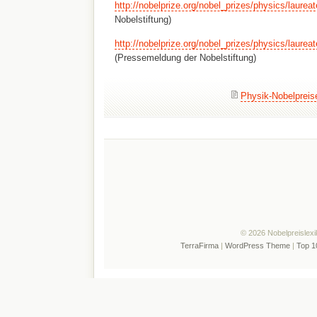
http://nobelprize.org/nobel_prizes/physics/laurea
Nobelstiftung)
http://nobelprize.org/nobel_prizes/physics/laurea
(Pressemeldung der Nobelstiftung)
Physik-Nobelpreis
© 2026 Nobelpreislexi
TerraFirma
|
WordPress Theme
|
Top 1