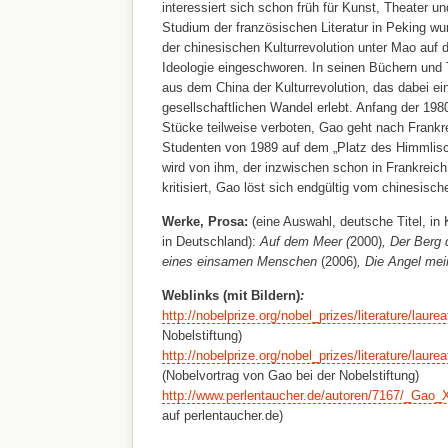
interessiert sich schon früh für Kunst, Theater u
Studium der französischen Literatur in Peking w
der chinesischen Kulturrevolution unter Mao auf
Ideologie eingeschworen. In seinen Büchern und
aus dem China der Kulturrevolution, das dabei e
gesellschaftlichen Wandel erlebt. Anfang der 198
Stücke teilweise verboten, Gao geht nach Frank
Studenten von 1989 auf dem „Platz des Himmlisc
wird von ihm, der inzwischen schon in Frankreich l
kritisiert, Gao löst sich endgültig vom chinesi
Werke, Prosa:
(eine Auswahl, deutsche Titel, i
in Deutschland):
Auf dem Meer
(
2000)
,
Der Berg 
eines einsamen Menschen
(2006)
,
Die Angel mei
Weblinks (mit Bildern)
:
http://nobelprize.org/nobel_prizes/literature/laure
Nobelstiftung)
http://nobelprize.org/nobel_prizes/literature/laure
(Nobelvortrag von Gao bei der Nobelstiftung)
http://www.perlentaucher.de/autoren/7167/_Gao_X
auf perlentaucher.de)