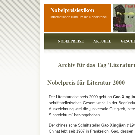
Nobelpreislexikon
Informationen rund um die Nobelpreise
NOBELPREISE
AKTUELL
GESCH
Archiv für das Tag 'Literatur
Nobelpreis für Literatur 2000
Der Literaturnobelpreis 2000 geht an
Gao Xingji
schriftstellerisches Gesamtwerk. In der Begründu
Auszeichnung wird die „universale Gütigkeit, bitt
Sinnreichtum” hervorgehoben
Der chinesische Schriftsteller
Gao Xingjian
(*19
China) lebt seit 1987 in Frankreich. Gao, dessen 