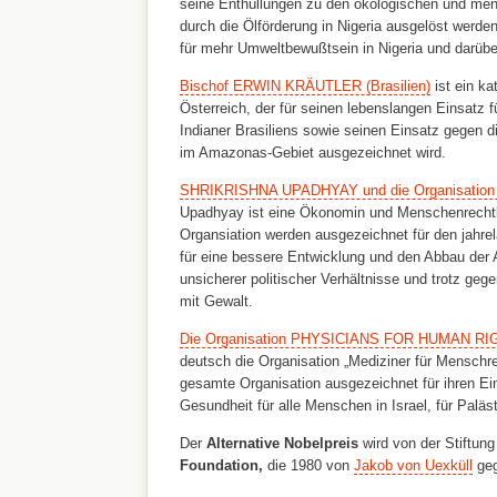
seine Enthüllungen zu den ökologischen und men
durch die Ölförderung in Nigeria ausgelöst werden
für mehr Umweltbewußtsein in Nigeria und darübe
Bischof ERWIN KRÄUTLER (Brasilien)
ist ein ka
Österreich, der für seinen lebenslangen Einsatz 
Indianer Brasiliens sowie seinen Einsatz gegen d
im Amazonas-Gebiet ausgezeichnet wird.
SHRIKRISHNA UPADHYAY und die Organisation
Upadhyay ist eine Ökonomin und Menschenrechtler
Organsiation werden ausgezeichnet für den jahrel
für eine bessere Entwicklung und den Abbau der A
unsicherer politischer Verhältnisse und trotz geg
mit Gewalt.
Die Organisation PHYSICIANS FOR HUMAN RIG
deutsch die Organisation „Mediziner für Menschrec
gesamte Organisation ausgezeichnet für ihren Ei
Gesundheit für alle Menschen in Israel, für Paläst
Der
Alternative Nobelpreis
wird von der Stiftun
Foundation,
die
1980 von
Jakob von Uexküll
geg