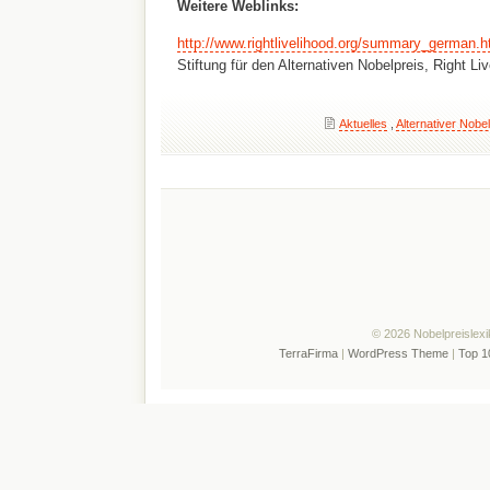
Weitere Weblinks:
http://www.rightlivelihood.org/summary_german.h
Stiftung für den Alternativen Nobelpreis, Right Li
Aktuelles
,
Alternativer Nobel
© 2026 Nobelpreislexi
TerraFirma
|
WordPress Theme
|
Top 1