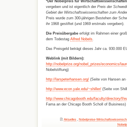
*Der Nobelpreis für Wirtschaftswissenschaften
vergeben und ist eigentlich der
Preis der Schwed
Gebiet der Wirtschaftswissenschaften zum Anden
Preis wurde zum 300-jährigen Bestehen der Sch
ihr 1968 gestiftet (und 1969 erstmals vergeben).
Die Preisübergabe
erfolgt im Rahmen einer gro
dem Todestag
Alfred Nobels
.
Das Preisgeld beträgt dieses Jahr ca. 930.000 E
Weblink
(mit Bildern):
http://nobelprize.org/nobel_prizes/economics/lau
Nobelstiftung)
http://larspeterhansen.org/
(Seite von Hansen an d
http://www.econ.yale.edu/~shiller/
(Seite von Shill
http://www.chicagobooth.edu/faculty/directory/f/
Fama an der Chicago Booth Scholl of Buisiness)
Aktuelles
,
Nobelpreise-Wirtschaftswissensch
Nobelp