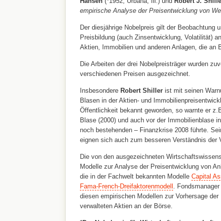
Hansen
(*1952, Urbana, Ill.) und
Robert J. Shille
empirische Analyse der Preisentwicklung von We
Der diesjährige Nobelpreis gilt der Beobachtung 
Preisbildung
(auch Zinsentwicklung, Volatilität)
an
Aktien, Immobilien und anderen Anlagen, die an 
Die Arbeiten der drei Nobelpreisträger wurden zuv
verschiedenen Preisen ausgezeichnet.
Insbesondere
Robert Shiller
ist mit seinen Warn
Blasen in der Aktien- und Immobilienpreisentwick
Öffentlichkeit bekannt geworden, so warnte er z
Blase (2000) und auch vor der Immobilienblase in
noch bestehenden – Finanzkrise 2008 führte. Se
eignen sich auch zum besseren Verständnis der Vo
Die von den ausgezeichneten Wirtschaftswissensc
Modelle zur Analyse der Preisentwicklung von An
die in der Fachwelt bekannten Modelle
Capital As
Fama-French-Dreifaktorenmodell
. Fondsmanager 
diesen empirischen Modellen zur Vorhersage der 
verwalteten Aktien an der Börse.