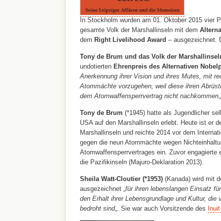
In Stockholm wurden am 01. Oktober 2015 vier P
gesamte Volk der Marshallinseln mit dem
Alterna
dem
Right Livelihood Award
– ausgezeichnet. D
Tony de Brum und das Volk der Marshallinsel
undotierten
Ehrenpreis des Alternativen Nobelp
Anerkennung ihrer Vision und ihres Mutes, mit rec
Atommächte vorzugehen, weil diese ihren Abrüst
dem Atomwaffensperrvertrag nicht nachkommen
„
Tony de Brum
(*1945) hatte als Jugendlicher se
USA auf den Marshallinseln erlebt. Heute ist er d
Marshallinseln und reichte 2014 vor dem Internat
gegen die neun Atommächte wegen Nichteinhaltu
Atomwaffensperrvertrages ein. Zuvor engagierte e
die Pazifikinseln (Majuro-Deklaration 2013).
Sheila Watt-Cloutier (*1953)
(Kanada) wird mit d
ausgezeichnet „
für ihren lebenslangen Einsatz für
den Erhalt ihrer Lebensgrundlage und Kultur, di
bedroht sind
„. Sie war auch Vorsitzende des
Inui