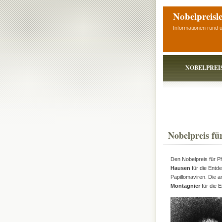
Nobelpreisl
Informationen rund 
NOBELPREI
Nobelpreis fü
Den Nobelpreis für Ph
Hausen
für die Ent
Papillomaviren. Die 
Montagnier
für die 