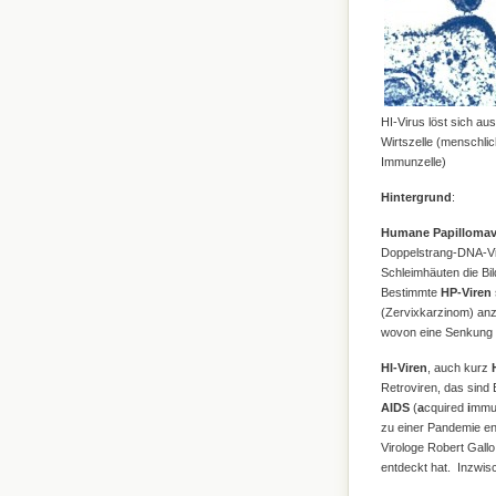
HI-Virus löst sich aus 
Wirtszelle (menschli
Immunzelle)
Hintergrund
:
Humane Papillomav
Doppelstrang-DNA-Vir
Schleimhäuten die Bi
Bestimmte
HP-Viren
(Zervixkarzinom) anz
wovon eine Senkung d
HI-Viren
, auch kurz
Retroviren, das sind
AIDS
(
a
cquired
i
mmu
zu einer Pandemie ent
Virologe Robert Gall
entdeckt hat. Inzwisc