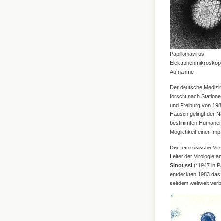
Papillomavirus,
Elektronenmikroskop
Aufnahme
Der deutsche Medizi
forscht nach Statione
und Freiburg von 19
Hausen gelingt der N
bestimmten Humanen P
Möglichkeit einer Imp
Der französische Vir
Leiter der Virologie a
Sinoussi
(*1947 in P
entdeckten 1983 das 
seitdem weltweit ve