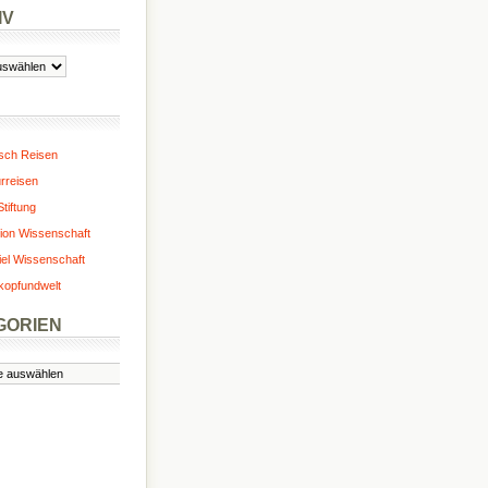
IV
isch Reisen
urreisen
tiftung
ion Wissenschaft
iel Wissenschaft
kopfundwelt
GORIEN
n