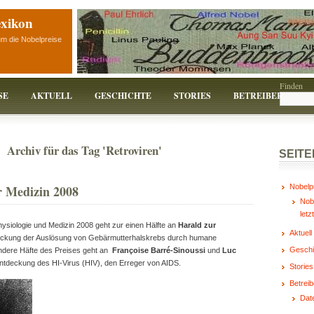
exikon
um die Nobelpreise
Finden
SE
AKTUELL
GESCHICHTE
STORIES
BETREIBER
Archiv für das Tag 'Retroviren'
SEITE
r Medizin 2008
Nobelp
Nobe
letz
ysiologie und Medizin 2008 geht zur einen Hälfte an
Harald zur
Aktuell
deckung der Auslösung von Gebärmutterhalskrebs durch humane
Geschi
andere Häfte des Preises geht an
Françoise Barré-Sinoussi
und
Luc
Entdeckung des HI-Virus (HIV), den Erreger von AIDS.
Stories
Betreib
Dat