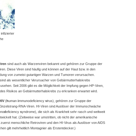
infizierter
che
iren
sind auch als Warzenviren bekannt und gehören zur Gruppe der
en. Diese Viren sind häufig und können auf der Haut bzw. in den
ldung von zumeist gutartigen Warzen und Tumoren verursachen.
sind als wesentlicher Verursacher von Gebärmutterhalskrebs
usehen. Seit 2006 gibt es die Möglichkeit der Impfung gegen HP-Viren,
es Risikos an Gebärmutterhalskrebs zu erkranken erwartet wird.
HIV
(
h
uman
i
mmunodeficiency
v
irus), gehören zur Gruppe der
 Einzelstrang-RNA-Viren. HI-Viren sind Auslöser der Immunschwäche
no
d
eficiency
s
yndrome), die sich als Krankheit sehr rasch und weltweit
wickelt hat. (Zeitweise war umstritten, ob nicht der amerikanische
o zuerst menschliche Retroviren und den HI-Virus als Auslöser von AIDS
hen gilt mehrheitlich Montagnier als Erstentdecker.)