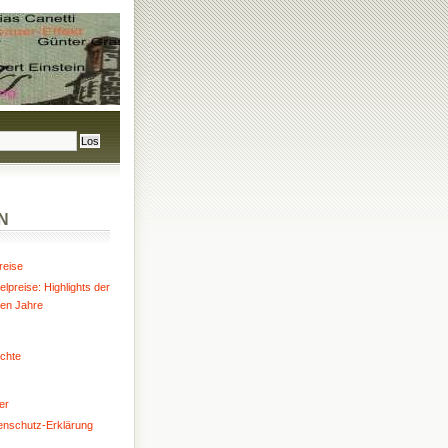
N
reise
lpreise: Highlights der
ten Jahre
chte
er
enschutz-Erklärung