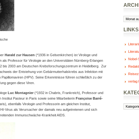
ARCH
Archiv
LINKS
ische
Literar
Literat
ner
Harald zur Hausen
(*1936 in Gelsenkirchen) ist Virologe und
Nobel-S
n als Professor für Virologie an den Universitäten Nürnberg-Erlangen
82 bis 2003 am Deutschen Krebsforschungszentrum in Heidelberg. Zur
Redakt
achweis der Entstehung von Gebärmutterhalskrebs aus Infektion mit
Reisez
apillomaviren (HPV). Seine Erkenntnisse führen schließlich zu der
verlag 
fung gegen diese Viren.
KATE
ologe
Luc Montagnier
(*1932 in Chabris, Frankreich), Professor und
m Institut Pasteur in Paris sowie seine Mitarbeiterin
Françoise Barré-
aris), ebenfalls Virologin und Professorin am gleichen Institut,
Kategorie
HI-Virus als Verursacher der damals neu aufgetretenen und sich
rbreitenden Immunschwäche-Krankheit AIDS.