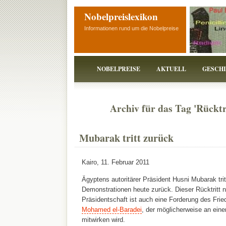
Nobelpreislexikon
Informationen rund um die Nobelpreise
NOBELPREISE
AKTUELL
GESCH
Archiv für das Tag 'Rückt
Mubarak tritt zurück
Kairo, 11. Februar 2011
Ägyptens autoritärer Präsident Husni Mubarak tr
Demonstrationen heute zurück. Dieser Rücktritt 
Präsidentschaft ist auch eine Forderung des Frie
Mohamed el-Baradei
, der möglicherweise an ein
mitwirken wird.