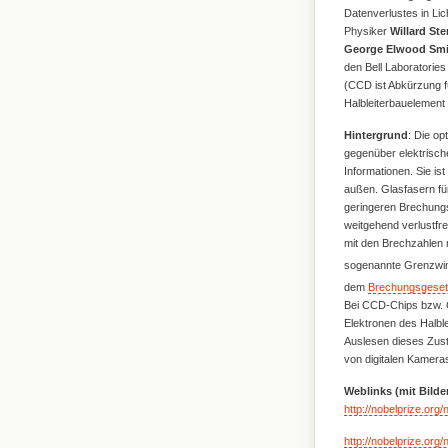
Datenverlustes in Lic
Physiker
Willard Ste
George Elwood Smi
den Bell Laboratories
(CCD ist Abkürzung f
Halbleiterbauelement 
Hintergrund
: Die op
gegenüber elektrisch
Informationen. Sie i
außen. Glasfasern fü
geringeren Brechungsi
weitgehend verlustfr
mit den Brechzahlen 
sogenannte Grenzwink
dem
Brechungsgesetz
Bei CCD-Chips bzw. 
Elektronen des Halble
Auslesen dieses Zusta
von digitalen Kamera
Weblinks (mit Bilde
http://nobelprize.org
http://nobelprize.org