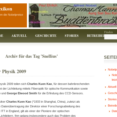
exikon
um die Nobelpreise
Finden
SE
AKTUELL
GESCHICHTE
STORIES
BETREIBER
Archiv für das Tag 'Snellius'
SEITE
r Physik 2009
Nobelp
Nobe
letz
ysik 2009 teilen sich
Charles Kuen Kao
, für dessen bahnbrechenden
Aktuell
t der Lichtleitung mittels Fiberoptik für optische Kommunikation sowie
Geschi
e
und
George Elwood Smith
für die Erfindung des CCD-Sensors.
Stories
siker
Charles Kuen Kao
(*1933 in Shanghai, China), zuletzt als
Betreib
he Datenübertragung der Direktor einer Forschungsabteilung des
TT in England, gilt als einer der Pioniere der optischen
Dat
Lichtleitern. Ihm gelang insbesondere auch das Problem des