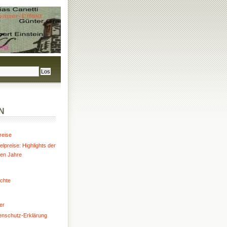
N
reise
lpreise: Highlights der
ten Jahre
chte
er
enschutz-Erklärung