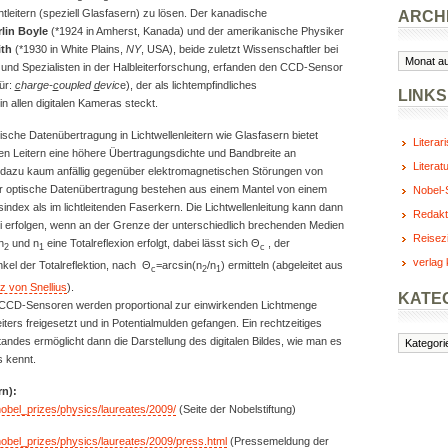
htleitern (speziell Glasfasern) zu lösen. Der kanadische
ARCH
rlin Boyle
(*1924 in Amherst, Kanada) und der amerikanische Physiker
th
(*1930 in White Plains,
NY
, USA), beide zuletzt Wissenschaftler bei
Archiv
 und Spezialisten in der Halbleiterforschung, erfanden den CCD-Sensor
ür:
c
harge-
c
oupled
d
evic
e), der als lichtempfindliches
LINKS
in allen digitalen Kameras steckt.
tische Datenübertragung in Lichtwellenleitern wie Glasfasern bietet
Literar
en Leitern eine höhere Übertragungsdichte und Bandbreite an
Literat
st dazu kaum anfällig gegenüber elektromagnetischen Störungen von
r optische Datenübertragung bestehen aus einem Mantel von einem
Nobel-S
ndex als im lichtleitenden Faserkern. Die Lichtwellenleitung kann dann
Redakt
ei erfolgen, wenn an der Grenze der unterschiedlich brechenden Medien
Reisez
n
und n
eine Totalreflexion erfolgt, dabei lässt sich Θ
, der
2
1
c
verlag 
el der Totalreflektion, nach Θ
=arcsin(n
/n
) ermitteln (abgeleitet aus
c
2
1
 von Snellius
).
KATE
CCD-Sensoren werden proportional zur einwirkenden Lichtmenge
iters freigesetzt und in Potentialmulden gefangen. Ein rechtzeitiges
Kategorie
ndes ermöglicht dann die Darstellung des digitalen Bildes, wie man es
s kennt.
rn):
/nobel_prizes/physics/laureates/2009/
(Seite der Nobelstiftung)
/nobel_prizes/physics/laureates/2009/press.html
(Pressemeldung der