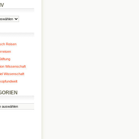
IV
isch Reisen
urreisen
tiftung
ion Wissenschaft
iel Wissenschaft
kopfundwelt
GORIEN
n