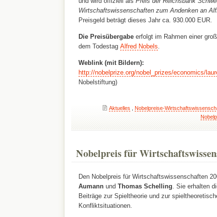
und wird offiziell als
Preis der Reichsbank Schwe
Wirtschaftswissenschaften zum Andenken an Al
Preisgeld beträgt dieses Jahr ca. 930.000 EUR.
Die Preisübergabe
erfolgt im Rahmen einer gro
dem Todestag
Alfred Nobels
.
Weblink (mit Bildern):
http://nobelprize.org/nobel_prizes/economics/lau
Nobelstiftung)
Aktuelles
,
Nobelpreise-Wirtschaftswissensch
Nobelp
Nobelpreis für Wirtschaftswissen
Den Nobelpreis für Wirtschaftswissenschaften 20
Aumann
und
Thomas Schelling
. Sie erhalten d
Beiträge zur Spieltheorie und zur spieltheoretis
Konfliktsituationen.