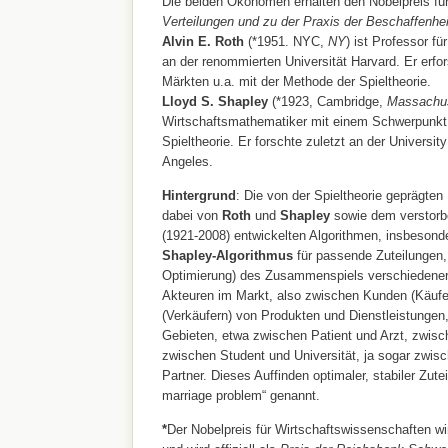
Die beiden Ökonomen erhalten den Nobelpreis für
Verteilungen und zu der Praxis der Beschaffenhe
Alvin E. Roth
(*1951. NYC,
NY
) ist Professor f
an der renommierten Universität Harvard. Er erfor
Märkten u.a. mit der Methode der Spieltheorie.
Lloyd S. Shapley
(*1923, Cambridge,
Massachu
Wirtschaftsmathematiker mit einem Schwerpunkt
Spieltheorie. Er forschte zuletzt an der University
Angeles.
Hintergrund
: Die von der Spieltheorie geprägte
dabei von
Roth
und
Shapley
sowie dem verstor
(1921-2008) entwickelten Algorithmen, insbesond
Shapley-Algorithmus
für passende Zuteilungen,
Optimierung) des Zusammenspiels verschiedener 
Akteuren im Markt, also zwischen Kunden (Käufe
(Verkäufern) von Produkten und Dienstleistungen
Gebieten, etwa zwischen Patient und Arzt, zwisc
zwischen Student und Universität, ja sogar zwis
Partner. Dieses Auffinden optimaler, stabiler Zute
marriage problem“ genannt.
*
Der Nobelpreis für Wirtschaftswissenschaften wi