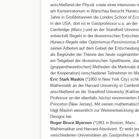
anschließend der Physik sowie einer intensiven 
am Konservatorium in Warschau besucht Hurwicz
Jahre in Großbritannien die
London School of Ec
in den USA, dort ist er Gastprofessor u.a. an der 
Cambridge (
Mass
.) und an der Standford Universi
entwickelt Regeln in der ökonomischen Entscheid
Hurwicz-Regeln
oder Optimismus-Pessimismus-Re
seinen Arbeiten auf dem Gebiet der Entscheidung
als Begründer der Theorie des heute sogenannt
ein Teilgebiet der ökonomischen Spieltheorie, d
(gruppentheoretischen) Methoden die Merkmale 
der Kooperation) verschiedener Teilnehmer im Ma
Eric Stark Maskin
(*1950 in New York City) schli
Mathematik an der Harvard University in Cambrid
anschließend an die Standford University (Kaliforn
Professor an der ebenfalls höchst renommierten P
Princeton (New Jersey). Mit seinen mathematisc
trägt Maskin wesentlich zur Weiterentwicklung d
Designs bei.
Roger Bruce Myerson
(*1951 in Boston,
Mass
.,
Mathematiker und Harvard-Absolvent. Er wirkt jew
verschiedenen Universitäten als Gastprofessor. 