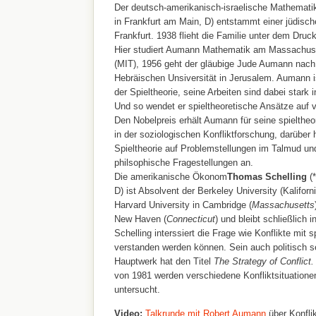
Der deutsch-amerikanisch-israelische Mathemati
in Frankfurt am Main, D) entstammt einer jüdisch
Frankfurt. 1938 flieht die Familie unter dem Druc
Hier studiert Aumann Mathematik am Massachuset
(MIT), 1956 geht der gläubige Jude Aumann nach I
Hebräischen Unsiversität in Jerusalem. Aumann i
der Spieltheorie, seine Arbeiten sind dabei stark i
Und so wendet er spieltheoretische Ansätze auf 
Den Nobelpreis erhält Aumann für seine spielthe
in der soziologischen Konfliktforschung, darübe
Spieltheorie auf Problemstellungen im Talmud und
philsophische Fragestellungen an.
Die amerikanische Ökonom
Thomas Schelling
(
D) ist Absolvent der Berkeley University (Kaliforni
Harvard University in Cambridge (
Massachusetts
New Haven (
Connecticut
) und bleibt schließlich
Schelling interssiert die Frage wie Konflikte mit 
verstanden werden können. Sein auch politisch se
Hauptwerk hat den Titel
The Strategy of Conflict
von 1981 werden verschiedene Konfliktsituationen
untersucht.
Video:
Talkrunde mit Robert Aumann
über Konfli