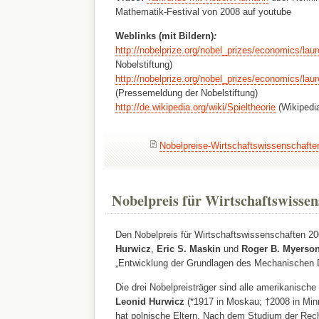
Mathematik-Festival von 2008 auf youtube
Weblinks (mit Bildern)
:
http://nobelprize.org/nobel_prizes/economics/lau
Nobelstiftung)
http://nobelprize.org/nobel_prizes/economics/lau
(Pressemeldung der Nobelstiftung)
http://de.wikipedia.org/wiki/Spieltheorie
(Wikipedia
Nobelpreise-Wirtschaftswissenschafte
Nobelpreis für Wirtschaftswissen
Den Nobelpreis für Wirtschaftswissenschaften 20
Hurwicz
,
Eric S. Maskin
und
Roger B. Myerso
„Entwicklung der Grundlagen des Mechanischen D
Die drei Nobelpreisträger sind alle amerikanische
Leonid Hurwicz
(*1917 in Moskau; †2008 in Min
hat polnische Eltern. Nach dem Studium der Rec