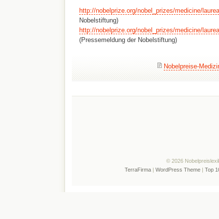
http://nobelprize.org/nobel_prizes/medicine/laure
Nobelstiftung)
http://nobelprize.org/nobel_prizes/medicine/laure
(Pressemeldung der Nobelstiftung)
Nobelpreise-Medizi
© 2026 Nobelpreislexi
TerraFirma
|
WordPress Theme
|
Top 1