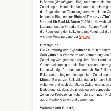
in Seattle (
Washington
, USA), untersucht die ein
Zellteilung an Hefezellen und kann bei seinen ge
die Regulation der Zellteilung verantwortlichen 
britischen Biochemiker
Richard Timothy („Tim“
UK) und
Sir Paul M. Nurse
(*1949 in Norwich, UK
Laboratorien des“Imperial Cancer Rearch Fund“ in
die Regulierung der Zellteilung mit Fokus auf die 
wichtige Proteingruppe der
Cycline
.
Hintergrund
:
Die
Zellteilung
oder
Cytokinese
läuft in mehrere
Zellzyklus
aus Wachstum und Vermehrung von Zel
Zellteilung wird genetisch reguliert. Damit wird si
Genom vollständig auf die Tochterzellen übertragen
laufen wichtige Prüfmechanismen ab. Bei Zellen m
Eukaryonten, beginnt die eigentliche Zellteilung m
Mitose
. Ein ganzer Zellzyklus dauert je nach Ze
wobei vor und nach der Mitose Zwischenphasen a
Bedeutung ist, dass die physiologisch vorgesehe
Zellen bei Krebszellen nicht mehr stattfindet. Kr
außer Kontrolle teilen und vermehren.
Weblinks (mit Bildern):