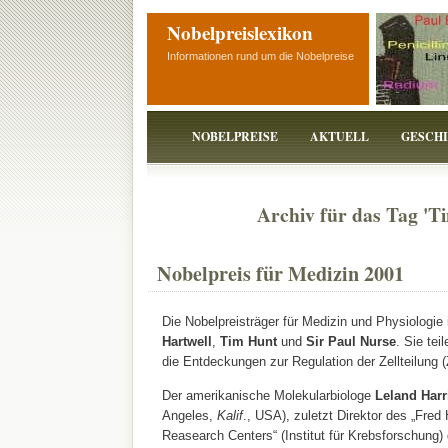
Nobelpreislexikon
Informationen rund um die Nobelpreise
NOBELPREISE
AKTUELL
GESCH
Archiv für das Tag 'T
Nobelpreis für Medizin 2001
Die Nobelpreisträger für Medizin und Physiologie
Hartwell
,
Tim Hunt
und
Sir Paul Nurse
. Sie tei
die Entdeckungen zur Regulation der Zellteilung (
Der amerikanische Molekularbiologe
Leland Harr
Angeles,
Kalif
., USA), zuletzt Direktor des „Fre
Reasearch Centers“ (Institut für Krebsforschung)