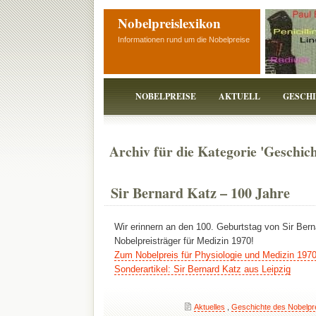
Nobelpreislexikon
Informationen rund um die Nobelpreise
NOBELPREISE
AKTUELL
GESCH
Archiv für die Kategorie 'Geschich
Sir Bernard Katz – 100 Jahre
Wir erinnern an den 100. Geburtstag von Sir Bern
Nobelpreisträger für Medizin 1970!
Zum Nobelpreis für Physiologie und Medizin 197
Sonderartikel: Sir Bernard Katz aus Leipzig
Aktuelles
,
Geschichte des Nobelpr