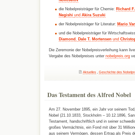
die Nobelpreisträger für Chemie:
Richard F.
Negishi
und
Akira Suzuki
der Nobelpreisträger für Literatur:
Mario Va
und die Nobelpreisträger für Wirtschaftswi
Diamond
,
Dale T. Mortensen
und
Christo
Die Zeremonie der Nobelpreisverleihung kann live
Vergabe des Nobelpreises unter
nobelpreis.org
ve
Aktuelles
,
Geschichte des Nobelpr
Das Testament des Alfred Nobel
Am 27. November 1895, ein Jahr vor seinem Tod, 
Nobel (21.10.1833, Stockholm – 10.12.1896, Sanr
Testament, handschriftlich und in seiner schwed
großes Vermächtnis, ein Fond mit über 31 Milli
aus seinem Vermögen, dessen Ertrag als Preis d